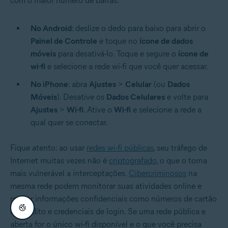
com o maior número de barras.
No Android
: deslize o dedo para baixo para abrir o
Painel de Controle
e toque no
ícone de dados
móveis
para desativá-lo. Toque e segure o
ícone de
wi-fi
e selecione a rede wi-fi que você quer acessar.
No iPhone
: abra
Ajustes
>
Celular
(ou
Dados
Móveis
). Desative os
Dados Celulares
e volte para
Ajustes
>
Wi-fi
. Ative o
Wi-fi
e selecione a rede a
qual quer se conectar.
Fique atento: ao usar
redes wi-fi públicas
, seu tráfego de
Internet muitas vezes não é
criptografado
, o que o torna
mais vulnerável a interceptações.
Cibercriminosos
na
mesma rede podem monitorar suas atividades online e
roubar informações confidenciais como números de cartão
de crédito e credenciais de login. Se uma rede pública e
aberta for o único wi-fi disponível e o que você precisa