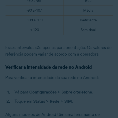
-80 a -89
Boa
-90 a -107
Média
-108 a -119
Ineficiente
<-120
Sem sinal
Esses intervalos são apenas para orientação. Os valores de
referência podem variar de acordo com a operadora.
Verificar a intensidade da rede no Android
Para verificar a intensidade da sua rede no Android:
Vá para
Configurações
>
Sobre o telefone
.
Toque em
Status
>
Rede
>
SIM
.
Alguns modelos de Android têm uma ferramenta de