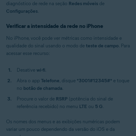
diagnóstico de rede na seção
Redes móveis
de
Configurações
.
Verificar a intensidade da rede no iPhone
No iPhone, você pode ver métricas como intensidade e
qualidade do sinal usando o modo de
teste de campo
. Para
acessar esse recurso:
Desative
wi-fi
.
Abra o app
Telefone
, disque
*3001#12345#*
e toque
no
botão de chamada
.
Procure o valor de
RSRP
(potência do sinal de
referência recebido) no menu
LTE
ou
5 G
.
Os nomes dos menus e as exibições numéricas podem
variar um pouco dependendo da versão do iOS e da