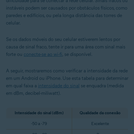
dificuldade para se conectar à rede celular. Sinais fracos ou
instáveis podem ser causados por obstáculos físicos, como
paredes e edifícios, ou pela longa distância das torres de
celular.
Se os dados móveis do seu celular estiverem lentos por
causa de sinal fraco, tente ir para uma área com sinal mais
forte ou
conecte-se ao wi-fi
, se disponível.
A seguir, mostraremos como verificar a intensidade da rede
em um Android ou iPhone. Use esta tabela para determinar
em qual faixa a
intensidade do sinal
se enquadra (medida
em dBm, decibel-miliwatt).
Intensidade do sinal (dBm)
Qualidade da conexão
-50 a -79
Excelente