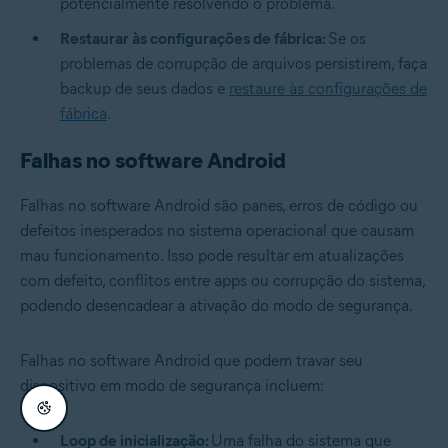
potencialmente resolvendo o problema.
Restaurar às configurações de fábrica:
Se os
problemas de corrupção de arquivos persistirem, faça
backup de seus dados e
restaure às configurações de
fábrica
.
Falhas no software Android
Falhas no software Android são panes, erros de código ou
defeitos inesperados no sistema operacional que causam
mau funcionamento. Isso pode resultar em atualizações
com defeito, conflitos entre apps ou corrupção do sistema,
podendo desencadear a ativação do modo de segurança.
Falhas no software Android que podem travar seu
dispositivo em modo de segurança incluem:
Loop de inicialização:
Uma falha do sistema que