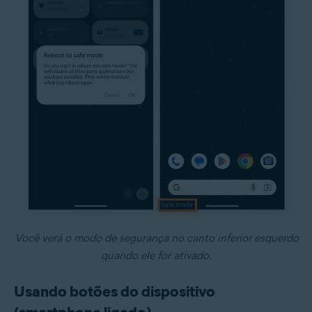
Você verá o modo de segurança no canto inferior esquerdo
quando ele for ativado.
Usando botões do dispositivo