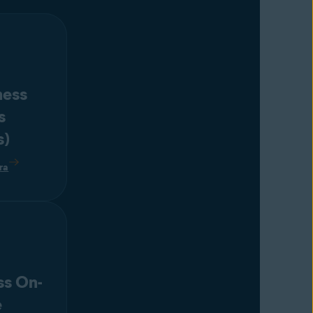
ness
s
s)
ra
ss On-
e