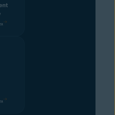
ent
e
ra
ra