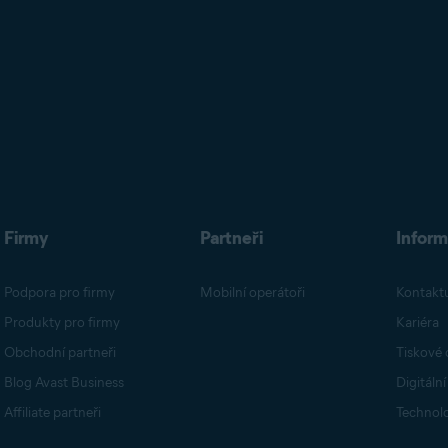
Firmy
Partneři
Infor
Podpora pro firmy
Mobilní operátoři
Kontaktu
Produkty pro firmy
Kariéra
Obchodní partneři
Tiskové 
Blog Avast Business
Digitáln
Affiliate partneři
Technol