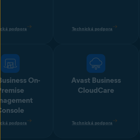
ická podpora
Technická podpora
usiness On-
Avast Business
Premise
CloudCare
nagement
Console
ická podpora
Technická podpora