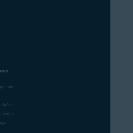
mace
jte nás
oddělení
í důvěra
ogie