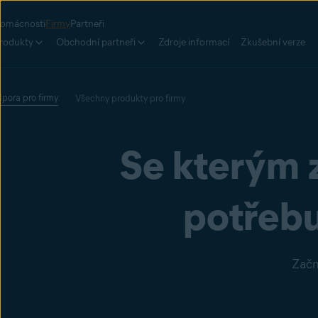
omácnosti
Firmy
Partneři
rodukty
Obchodní partneři
Zdroje informací
Zkušební verze
pora pro firmy
Všechny produkty pro firmy
Se kterým 
potřeb
Začn