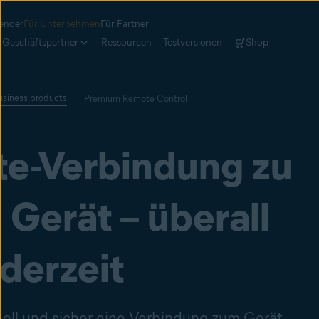
ender
Für Unternehmen
Für Partner
Geschäftspartner
Ressourcen
Testversionen
Shop
business products
Premium Remote Control
e-Verbindung zu
Gerät – überall
derzeit
ell und sicher eine Verbindung zum Gerät