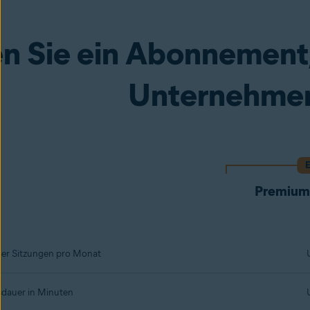
n Sie ein Abonnement,
Unternehmen
Premium
der Sitzungen pro Monat
sdauer in Minuten