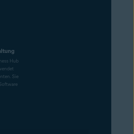
altung
iness Hub
rwendet
nten. Sie
Software