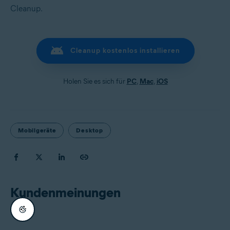
Cleanup.
Cleanup kostenlos installieren
Holen Sie es sich für
PC
,
Mac
,
iOS
Mobilgeräte
Desktop
Kundenmeinungen