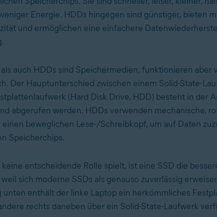
ichen Speicherchips. Sie sind schneller, leiser, kleiner, ha
weniger Energie. HDDs hingegen sind günstiger, bieten m
ität und ermöglichen eine einfachere Datenwiederherste
.
ls auch HDDs sind Speichermedien, funktionieren aber v
ch. Der Hauptunterschied zwischen einem Solid-State-La
tplattenlaufwerk (Hard Disk Drive, HDD) besteht in der A
und abgerufen werden. HDDs verwenden mechanische, ro
 einen beweglichen Lese-/Schreibkopf, um auf Daten zuz
n Speicherchips.
s keine entscheidende Rolle spielt, ist eine SSD die besse
weil sich moderne SSDs als genauso zuverlässig erweise
 unten enthält der linke Laptop ein herkömmliches Festpl
ndere rechts daneben über ein Solid-State-Laufwerk verf