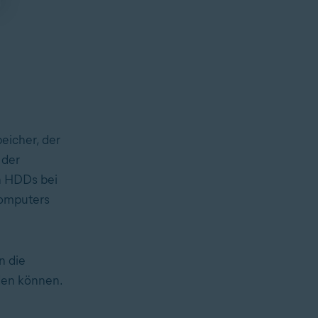
eicher, der
 der
on HDDs bei
Computers
 die
den können.