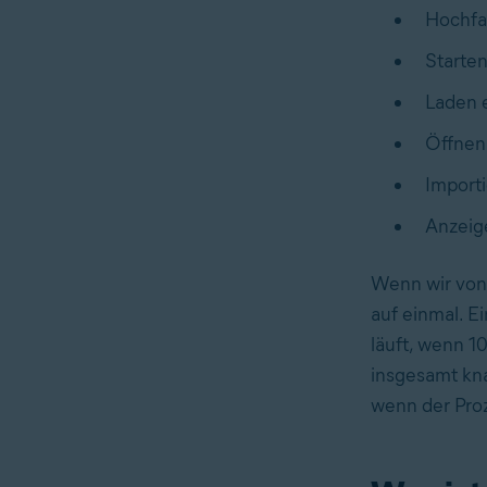
Hochfa
Starte
Laden 
Öffnen
Import
Anzeig
Wenn wir von
auf einmal. E
läuft, wenn 1
insgesamt kna
wenn der Proz