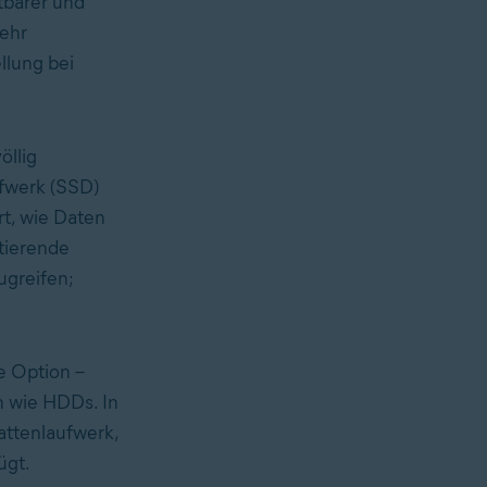
ltbarer und
ehr
llung bei
öllig
ufwerk (SSD)
rt, wie Daten
tierende
ugreifen;
re Option –
n wie HDDs. In
attenlaufwerk,
ügt.