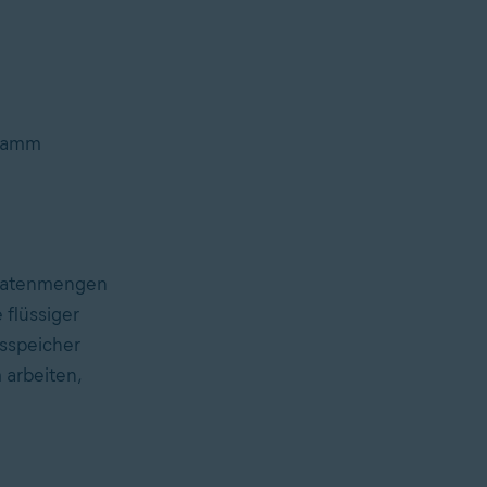
gramm
 Datenmengen
 flüssiger
tsspeicher
 arbeiten,