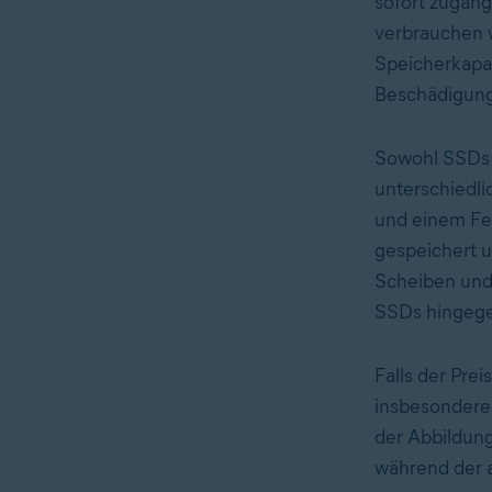
sofort zugängl
verbrauchen 
Speicherkapaz
Beschädigung
Sowohl SSDs a
unterschiedli
und einem Fes
gespeichert 
Scheiben und
SSDs hingege
Falls der Prei
insbesondere 
der Abbildung
während der a