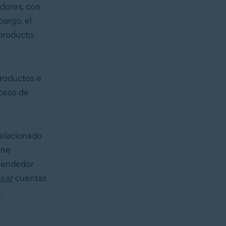
adores, con
bargo, el
 producto.
productos e
oceso de
relacionado
one
 vendedor
ear
cuentas
.