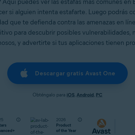
 Aquí puedes ver las estafas más comunes en 
cer si alguien intenta estafarte. Luego podrás 
dad que te defienda contra las amenazas en lín
itivo para descubrir posibles vulnerabilidades,
osos, y advertirte si tus aplicaciones tienen pr
Descargar gratis Avast One
Obténgalo para
iOS
,
Android
,
PC
25
2026
tars
Product
vanced+
of the Year