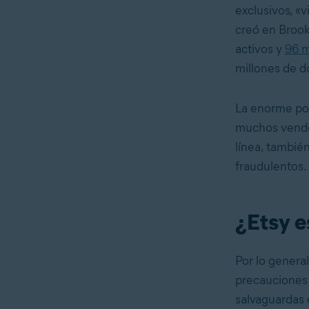
exclusivos, «
creó en Brook
activos y
96 m
millones de d
La enorme pop
muchos vended
línea, tambié
fraudulentos.
¿Etsy e
Por lo genera
precauciones 
salvaguardas 