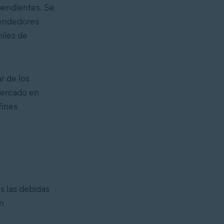
pendientes. Se
vendedores
iles de
r de los
mercado en
fines
s las debidas
n