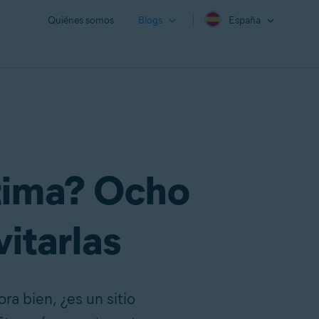
Quiénes somos
Blogs
España
ítima? Ocho
itarlas
a bien, ¿es un sitio