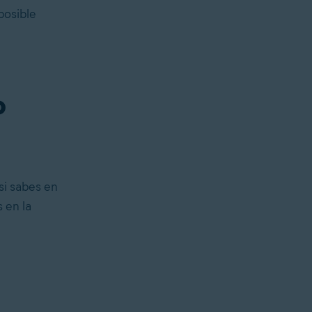
posible
o
si sabes en
 en la