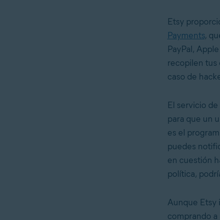
Etsy proporci
Payments
, q
PayPal, Apple
recopilen tus
caso de hack
El servicio d
para que un u
es el progra
puedes notific
en cuestión h
política, pod
Aunque Etsy i
comprando a E