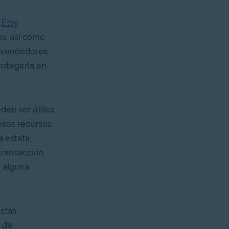
a
Etsy
os, así como
s vendedores
rotegerla en
den ser útiles
esos recursos
a estafa,
 transacción
o alguna
stás
 de