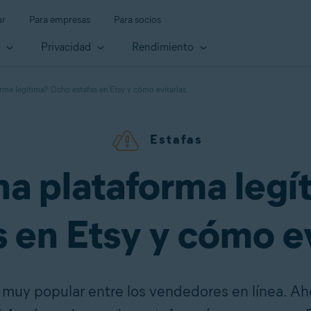
ar
Para empresas
Para socios
d
Privacidad
Rendimiento
orma legítima? Ocho estafas en Etsy y cómo evitarlas
Estafas
na plataforma leg
s en Etsy y cómo ev
muy popular entre los vendedores en línea. Ahor