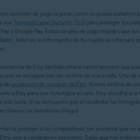
ona opciones de pago seguras, como su propia plataform
ue usa
Transport Layer Security (TLS)
para proteger tus dat
 Pay y Google Pay. Estos canales de pago impiden que lo
 datos. Ademas, la información de tu cuenta se cifra para p
eo.
e asistencia de Etsy también ofrece varios recursos que pue
suario se recupere tras ser víctima de una estafa. Uno de 
ma de
protección de compras de Etsy
. Si eres víctima de un
arlo a Etsy para que investigue el caso. Etsy decidirá si la
a sido justa. Si se demuestra que el vendedor ha infringid
rías obtener un reembolso íntegro.
ntenta proteger a los compradores, ten presente que no e
tsy, sino a vendedores concretos. Dado que hay millones