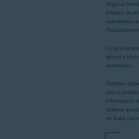
Algunas tiend
listados de ar
«vendedor» en
Probablemente
Lo que hace e
ignora a los c
reembolso.
También cabe 
con el pedido
información d
obtiene acces
en línea, hac