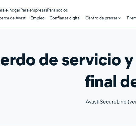
ara el hogar
Para empresas
Para socios
cerca de Avast
Empleo
Confianza digital
Centro de prensa
Prem
erdo de servicio y 
final d
Avast SecureLine (ve