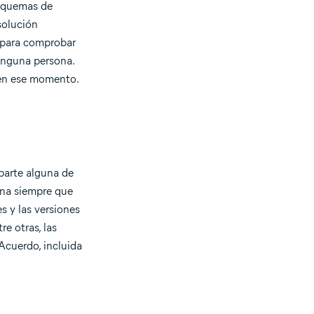
esquemas de
solución
s para comprobar
ninguna persona.
e en ese momento.
 parte alguna de
ona siempre que
es y las versiones
e otras, las
Acuerdo, incluida