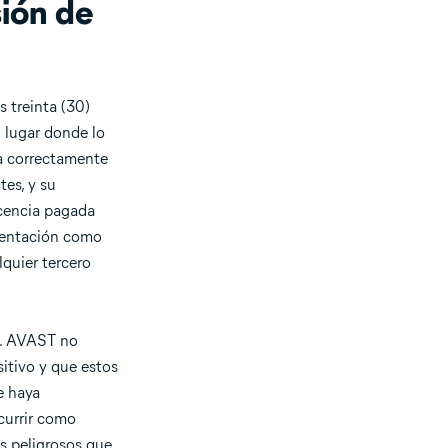
sión de
 treinta (30)
l lugar donde lo
na correctamente
tes, y su
icencia pagada
umentación como
lquier tercero
os. AVAST no
itivo y que estos
e haya
currir como
os peligrosos que