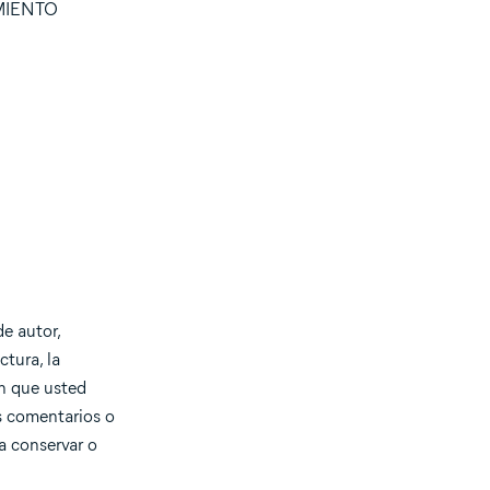
MIENTO
e autor,
ctura, la
en que usted
s comentarios o
a conservar o