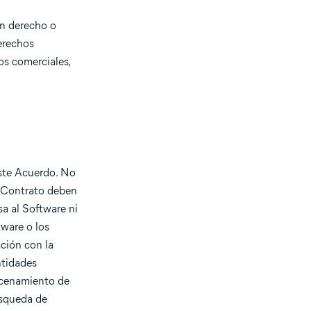
ún derecho o
derechos
os comerciales,
este Acuerdo. No
e Contrato deben
a al Software ni
tware o los
ación con la
ntidades
acenamiento de
úsqueda de