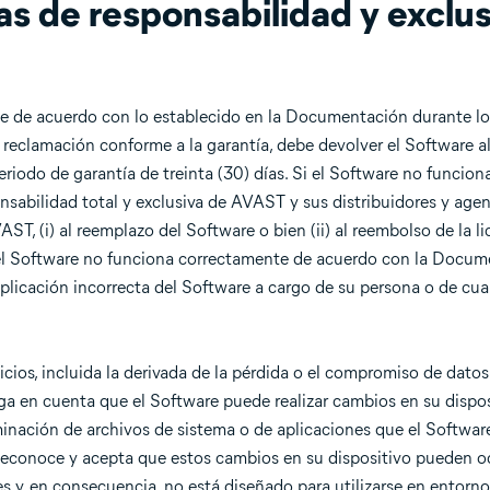
ias de responsabilidad y exclu
e de acuerdo con lo establecido en la Documentación durante los
na reclamación conforme a la garantía, debe devolver el Software a
riodo de garantía de treinta (30) días. Si el Software no funcio
sabilidad total y exclusiva de AVAST y sus distribuidores y agen
ST, (i) al reemplazo del Software o bien (ii) al reembolso de la l
si el Software no funciona correctamente de acuerdo con la Doc
aplicación incorrecta del Software a cargo de su persona o de cua
cios, incluida la derivada de la pérdida o el compromiso de dat
a en cuenta que el Software puede realizar cambios en su dispos
inación de archivos de sistema o de aplicaciones que el Softwar
 Reconoce y acepta que estos cambios en su dispositivo pueden o
es y, en consecuencia, no está diseñado para utilizarse en entorn