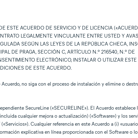
E ESTE ACUERDO DE SERVICIO Y DE LICENCIA («ACUERD
 CONTRATO LEGALMENTE VINCULANTE ENTRE USTED Y AV
EGULADA SEGÚN LAS LEYES DE LA REPÚBLICA CHECA, INS
L DE PRAGA, SECCIÓN C, ARTÍCULO N.º 216540, N.º DE
CONSENTIMIENTO ELECTRÓNICO, INSTALAR O UTILIZAR EST
NDICIONES DE ESTE ACUERDO.
 Acuerdo, no siga con el proceso de instalación y elimine o destr
independiente SecureLine («SECURELINE»). El Acuerdo establece l
ncluida cualquier mejora o actualización) («Software») y los servi
Servicios»). Cualquier referencia en este Acuerdo a (i) «usuario
rmación explicativa en línea proporcionada con el Software o los