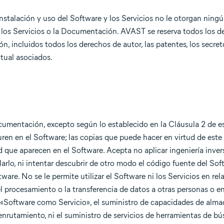
nstalación y uso del Software y los Servicios no le otorgan ning
e, los Servicios o la Documentación. AVAST se reserva todos los 
n, incluidos todos los derechos de autor, las patentes, los secret
tual asociados.
 Documentación, excepto según lo establecido en la Cláusula 2 de 
uren en el Software; las copias que puede hacer en virtud de est
que aparecen en el Software. Acepta no aplicar ingeniería invers
larlo, ni intentar descubrir de otro modo el código fuente del Sof
tware. No se le permite utilizar el Software ni los Servicios en rel
el procesamiento o la transferencia de datos a otras personas o e
y «Software como Servicio», el suministro de capacidades de alm
enrutamiento, ni el suministro de servicios de herramientas de b