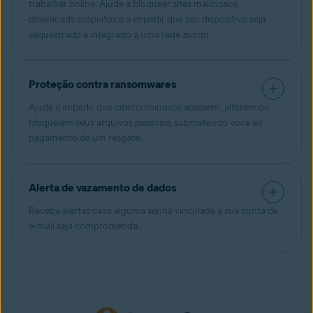
trabalhar online. Ajude a bloquear sites maliciosos,
downloads suspeitos e a impedir que seu dispositivo seja
sequestrado e integrado a uma rede zumbi.
Proteção contra ransomwares
Ajude a impedir que cibercriminosos acessem, alterem ou
bloqueiem seus arquivos pessoais, submetendo você ao
pagamento de um resgate.
Alerta de vazamento de dados
Receba alertas caso alguma senha vinculada à sua conta de
e‑mail seja comprometida.