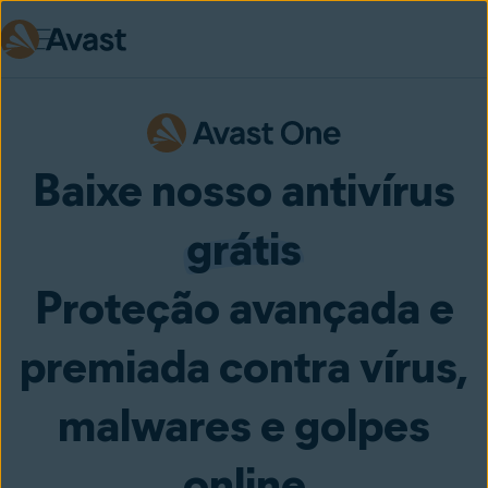
Skip to main content
Baixe nosso antivírus
grátis
Proteção avançada e
premiada contra vírus,
malwares e golpes
online