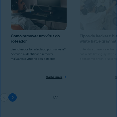
Como remover um vírus do
Tipos de hackers: bl
roteador
white hat, e gray hat
Seu roteador foi infectado por malware?
Entenda a diferença entre h
Aprenda a identificar e remover
hat, white hat e gray hat, a
malwares e vírus no equipamento.
tipos como green, blue e re
Saiba mais
S
1/7