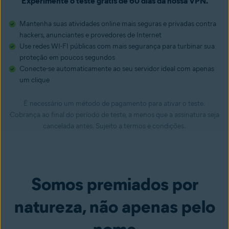
Experimente o teste grátis de 60 dias da nossa VPN.
Mantenha suas atividades online mais seguras e privadas contra
hackers, anunciantes e provedores de Internet
Use redes WI-FI públicas com mais segurança para turbinar sua
proteção em poucos segundos
Conecte-se automaticamente ao seu servidor ideal com apenas
um clique
É necessário um método de pagamento para ativar o teste.
Cobrança ao final do período de teste, a menos que a assinatura seja
cancelada antes. Sujeito a termos e condições.
Somos premiados por
natureza, não apenas pelo
nome