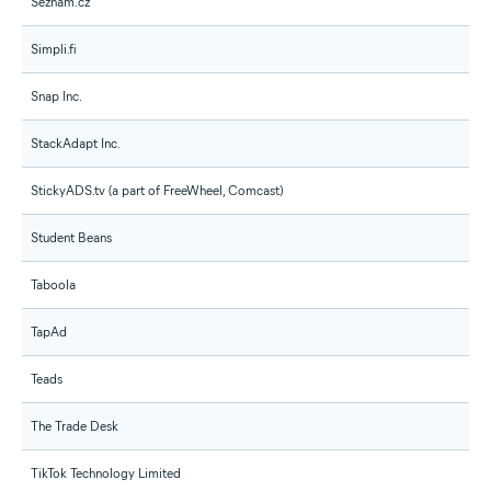
Seznam.cz
Simpli.fi
Snap Inc.
StackAdapt Inc.
StickyADS.tv (a part of FreeWheel, Comcast)
Student Beans
Taboola
TapAd
Teads
The Trade Desk
TikTok Technology Limited