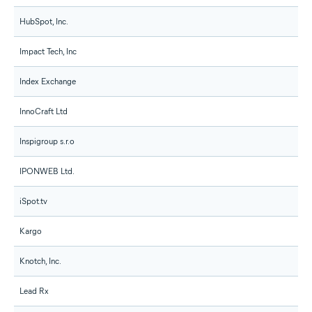
HubSpot, Inc.
Impact Tech, Inc
Index Exchange
InnoCraft Ltd
Inspigroup s.r.o
IPONWEB Ltd.
iSpot.tv
Kargo
Knotch, Inc.
Lead Rx