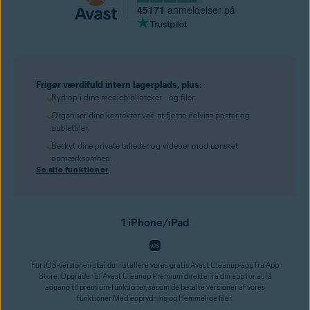
45171
anmeldelser på
Frigør værdifuld intern lagerplads, plus:
Ryd op i dine mediebiblioteker og filer.
Organiser dine kontakter ved at fjerne delvise poster og
dubletfiler.
Beskyt dine private billeder og videoer mod uønsket
opmærksomhed.
Se alle funktioner
1 iPhone/iPad
For iOS-versionen skal du installere vores gratis Avast Cleanup-app fra App
Store. Opgrader til Avast Cleanup Premium direkte fra din app for at få
adgang til premium-funktioner, såsom de betalte versioner af vores
funktioner Medieoprydning og Hemmelige filer.