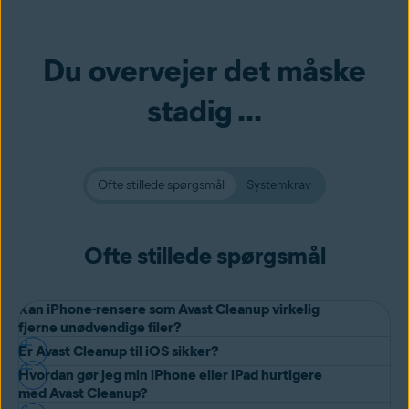
Du overvejer det måske
stadig ...
Ofte stillede spørgsmål
Systemkrav
Ofte stillede spørgsmål
Kan iPhone-rensere som Avast Cleanup virkelig
fjerne unødvendige filer?
Er Avast Cleanup til iOS sikker?
Ja, det er rigtigt. Hvis din smartphones interne lagerplads er fyldt
Hvordan gør jeg min iPhone eller iPad hurtigere
op, kan Avast Cleanup til iPhone og iPad hjælpe dig med at fjerne
Ja. Vi støttes faktisk af et af verdens største netværk inden for
med Avast Cleanup?
unødvendig filer
for at frigøre plads. Den smarte algoritme sparer