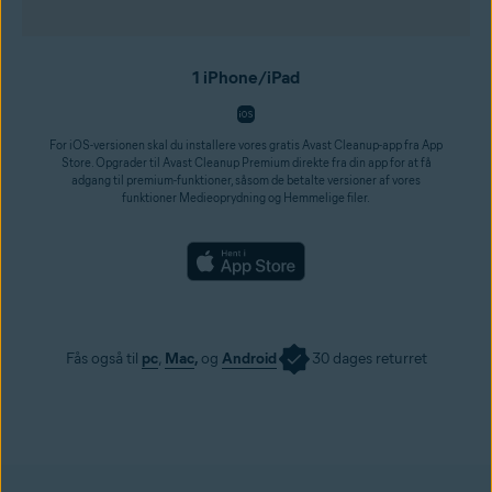
1 iPhone/iPad
For iOS-versionen skal du installere vores gratis Avast Cleanup-app fra App
Store. Opgrader til Avast Cleanup Premium direkte fra din app for at få
adgang til premium-funktioner, såsom de betalte versioner af vores
funktioner Medieoprydning og Hemmelige filer.
Fås også til
pc
,
Mac
,
og
Android
30 dages returret