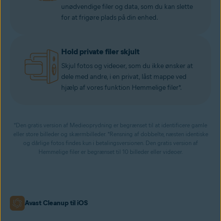
unødvendige filer og data, som du kan slette
for at frigøre plads på din enhed.
Hold private filer skjult
Skjul fotos og videoer, som du ikke ønsker at
dele med andre, i en privat, låst mappe ved
hjælp af vores funktion Hemmelige filer*.
*Den gratis version af Medieoprydning er begrænset til at identificere gamle
eller store billeder og skærmbilleder. *Rensning af dobbelte, næsten identiske
og dårlige fotos findes kun i betalingsversionen. Den gratis version af
Hemmelige filer er begrænset til 10 billeder eller videoer.
Avast Cleanup til iOS