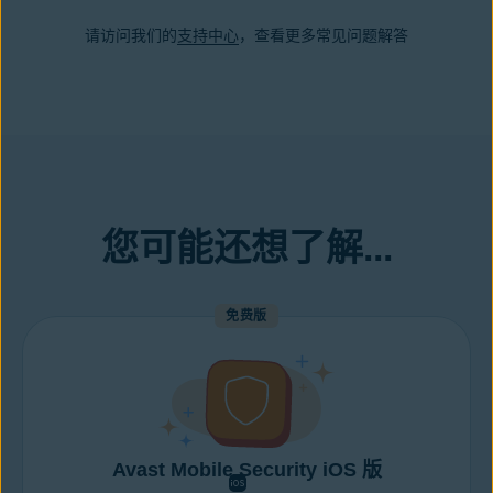
存储空间。但是，我们的免费版应用与付费版拥有不同的功能。免
系人，以此解决这个问题。
是的。iOS 设备适合使用 Avast Cleanup iOS 版。Android 设备适
费版应用可通过媒体清理器来查找旧的或大型图像和截图。若要识
请访问我们的
支持中心
，查看更多常见问题解答
合使用 Avast Cleanup Android 版。
别和删除重复、相似或低质量照片，则需升级到付费版。
若要将 10 个以上的图像和视频放入我们应用的秘密文件夹中，则
需升级到付费版，该文件夹能够更好地保护媒体文件的安全和私密
性。
您可能还想了解...
免费版
Avast Mobile Security iOS 版