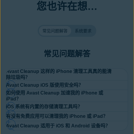
您也许在想…
常见问题解答
系统要求
常见问题解答
Avast Cleanup 这样的 iPhone 清理工具真的能清
除垃圾吗？
Avast Cleanup iOS 版使用安全吗？
是的，没错。如果您的智能手机存储空间已满，Avast Cleanup
如何使用 Avast Cleanup 加速我的 iPhone 或
iPhone 版和 iPad 版可助您删除
垃圾文件
，释放宝贵空间。它的智
是的。实际上，我们拥有全球一大至优消费者网络安全生态系统的
iPad？
能算法可以节省您查找重复照片、视频或过时联系人的时间，这些
强力支持。这是因为我们是 Gen Digital 品牌家族的成员之一。
iOS 系统有内置的存储清理工具吗？
内容您很可能会删除，特别是当您想要节省存储空间时。
我们的应用无法直接做到这一点，但它可以间接提供帮助。如何实
您知道吗？我们的应用不仅仅能帮助您
清理 iPhone 存储空间
或
请记住，我们的应用无法检测并清除所有类型的垃圾数据，特别是
有没有免费应用可以清理我的 iPhone 或 iPad？
现？我们的应用可采用多种方式有效清理您的 iPhone 或 iPad，
减
iPad 存储空间。例如，您可以使用我们的应用来查找并删除重复
您可以检查
“照片”
应用中的图像和视频，手动释放空间。您还可以
那些跨不同操作系统和应用的数据。这是因为 iOS 限制了第三方
少 iOS 设备迟缓响应的次数
，有助于解决性能不稳定的问题。
联系人信息。您还可使用“秘密文件”功能，将照片和视频锁定在安
Avast Cleanup 适用于 iOS 和 Android 设备吗？
前往
“设置”、“通用”
，然后进入
“iPhone 存储空间”
，查看哪些大
应用（例如我们的应用）可访问的文件类型。
您可以使用 Avast Cleanup iOS 免费版清理您的 iPad 或 iPhone
全文件夹中。若不小心误删了任何联系人数据，我们会备份您的联
型应用和文件占用了最多空间，包括
Cookie 和缓存文件
。