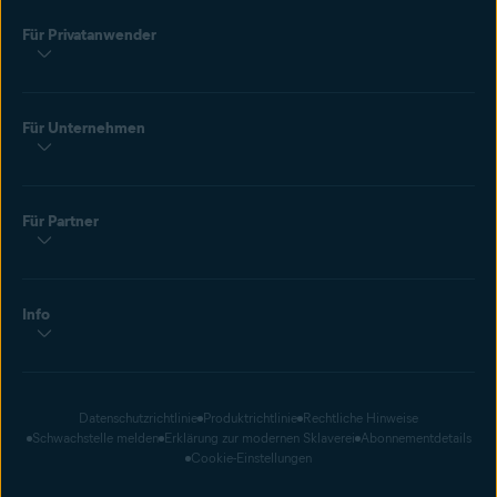
Für Privatanwender
Für Unternehmen
Für Partner
Info
Datenschutzrichtlinie
Produktrichtlinie
Rechtliche Hinweise
Schwachstelle melden
Erklärung zur modernen Sklaverei
Abonnementdetails
Cookie-Einstellungen