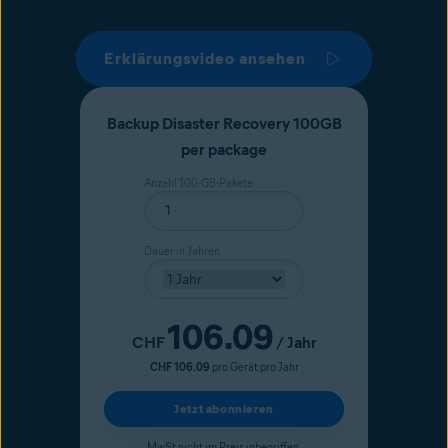
Erklärungsvideo ansehen
Backup Disaster Recovery 100GB
per package
Anzahl 100-GB-Pakete
Dauer in Jahren
106.09
Aktueller Preis
CHF
/ Jahr
CHF 106.09
pro Gerät pro Jahr
Jetzt abonnieren
MwSt nicht im Preis inbegriffen.