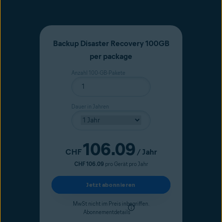
*.sosonlinebackup.com
Backup Disaster Recovery 100GB
per package
Anzahl 100-GB-Pakete
Dauer in Jahren
106.09
Aktueller Preis
CHF
/ Jahr
CHF 106.09
pro Gerät pro Jahr
Jetzt abonnieren
MwSt nicht im Preis inbegriffen.
Abonnementdetails