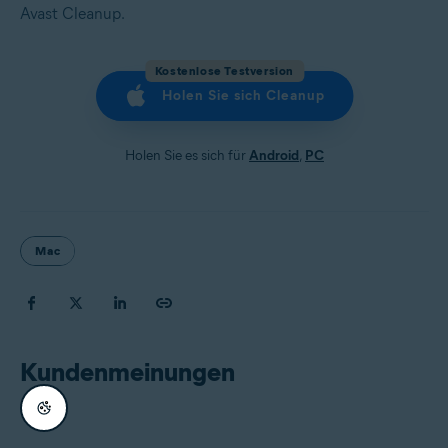
Avast Cleanup.
Kostenlose Testversion
Holen Sie sich Cleanup
Holen Sie es sich für
Android
,
PC
Mac
Kundenmeinungen