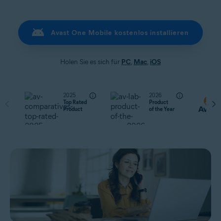
Avast One Mobile kostenlos installieren
Holen Sie es sich für
PC
,
Mac
,
iOS
2025
2026
Top Rated
Product
Product
of the Year