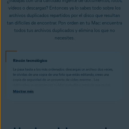
¿Trabajas con una cantidad ingente de documentos, fotos,
vídeos o descargas? Entonces ya lo sabes todo sobre los
archivos duplicados repartidos por el disco que resultan
tan difíciles de encontrar. Pon orden en tu Mac: encuentra
todos tus archivos duplicados y elimina los que no
necesites.
Rincón tecnológico
Le pasa hasta a los más ordenados: descargas un archivo dos veces,
te olvidas de una copia de una foto que estás editando, creas una
copia de seguridad de un proyecto de vídeo enorme... Los
duplicados se arrastran por tu Mac cada día y, antes de que te des
cuenta, estás desperdiciando gigabytes de espacio de disco en
Mostrar más
clones que ya no necesitas.
Nuestro Buscador de duplicados analiza el disco en profundidad para
detectar documentos, imágenes, canciones, vídeos, carpetas u otros
archivos duplicados. Utiliza el tamaño del archivo, la fecha o nuestra
vista previa para decidir qué clon necesitas y de cuál puedes
deshacerte.