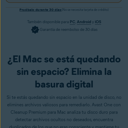
Pruébalo durante 30 días
(No se necesita tarjeta de crédito)
También disponible para
PC
,
Android
y
iOS
Garantía de reembolso de 30 días
¿El Mac se está quedando
Consíguelo ya
sin espacio? Elimina la
basura digital
Si te estás quedando sin espacio en la unidad de disco, no
elimines archivos valiosos para remediarlo. Avast One con
Cleanup Premium para Mac analiza tu disco duro para
detectar archivos ocultos no deseados, encuentra
duplicados de los que no eras consciente y mantiene tu