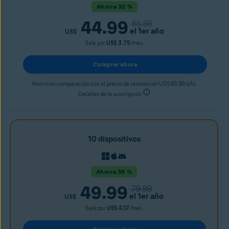
Ahorra 32 %
44.99
65.99
el 1er año
US$
Sale por
US$ 3.75
/mes.
Comprar ahora
Ahorro en comparación con el precio de renovación US$ 65.99/año.
Detalles de la suscripción
10 dispositivos
Ahorra 38 %
49.99
79.99
el 1er año
US$
Sale por
US$ 4.17
/mes.