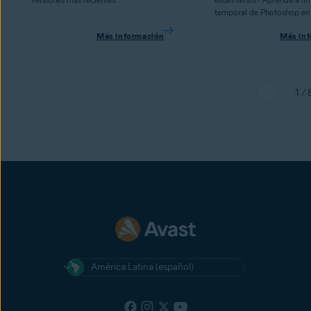
temporal de Photoshop en
Más información
Más in
1 / 
América Latina (español)