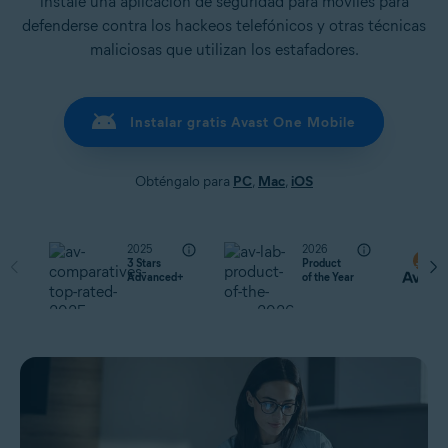
instale una aplicación de seguridad para móviles para
defenderse contra los hackeos telefónicos y otras técnicas
maliciosas que utilizan los estafadores.
Instalar gratis Avast One Mobile
Obténgalo para
PC
,
Mac
,
iOS
2025
2026
3 Stars
Product
Advanced+
of the Year