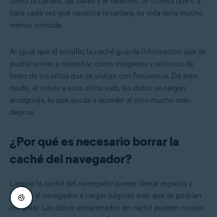
como la cartera, las llaves y el teléfono. Si tuviera que ir a
casa cada vez que necesita la cartera, su vida sería mucho
menos cómoda.
Al igual que el bolsillo, la caché guarda información que se
podría volver a necesitar, como imágenes y archivos de
texto de los sitios que se visitan con frecuencia. De este
modo, al volver a esos sitios web, los datos se cargan
enseguida, lo que ayuda a acceder al sitio mucho más
deprisa.
¿Por qué es necesario borrar la
caché del navegador?
Limpiar la caché del navegador puede liberar espacio y
ayudar al navegador a cargar páginas web que se podrían
congelar. Los datos almacenados en caché pueden ocupar