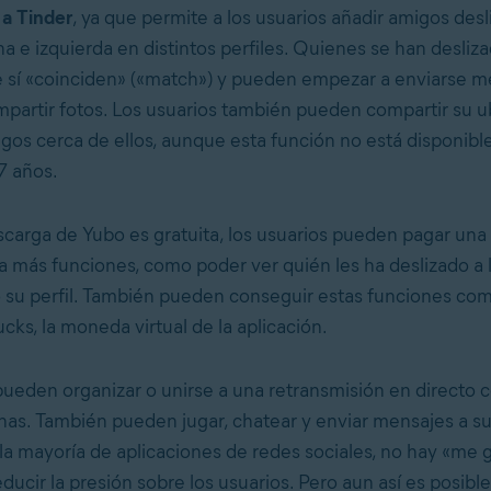
a Tinder
, ya que permite a los usuarios añadir amigos desl
 e izquierda en distintos perfiles. Quienes se han desliza
 sí «coinciden» («match») y pueden empezar a enviarse m
mpartir fotos. Los usuarios también pueden compartir su u
gos cerca de ellos, aunque esta función no está disponible
7 años.
carga de Yubo es gratuita, los usuarios pueden pagar una
a más funciones, como poder ver quién les ha deslizado a 
o su perfil. También pueden conseguir estas funciones co
ks, la moneda virtual de la aplicación.
pueden organizar o unirse a una retransmisión en directo
nas. También pueden jugar, chatear y enviar mensajes a s
 la mayoría de aplicaciones de redes sociales, no hay «me g
educir la presión sobre los usuarios. Pero aun así es posible