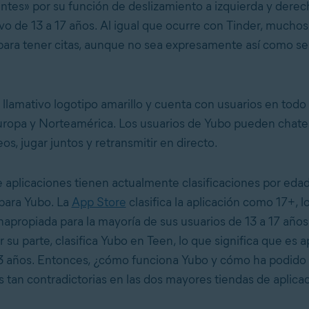
entes»
por su función de deslizamiento a izquierda y derec
ivo de 13 a 17 años. Al igual que ocurre con Tinder, mucho
 para tener citas, aunque no sea expresamente así como s
 llamativo logotipo amarillo y cuenta con usuarios en todo
ropa y Norteamérica. Los usuarios de Yubo pueden chatear
os, jugar juntos y retransmitir en directo.
e aplicaciones tienen actualmente clasificaciones por eda
para Yubo. La
App Store
clasifica la aplicación como 17+, l
napropiada para la mayoría de sus usuarios de 13 a 17 años
or su parte, clasifica Yubo en Teen, lo que significa que es a
3 años. Entonces, ¿cómo funciona Yubo y cómo ha podido
s tan contradictorias en las dos mayores tiendas de aplica