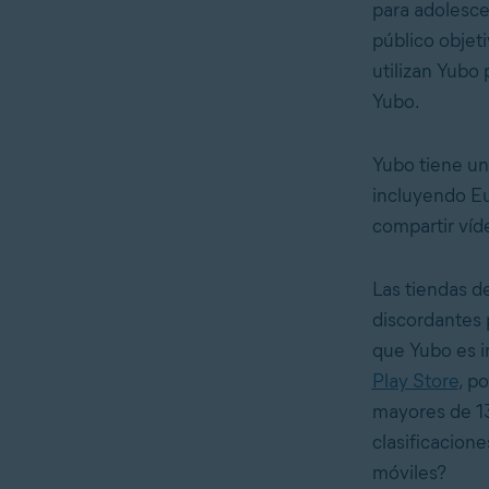
para adolesc
público objet
utilizan Yubo
Yubo.
Yubo tiene un
incluyendo Eu
compartir víde
Las tiendas d
discordantes 
que Yubo es i
Play Store
, p
mayores de 1
clasificacione
móviles?