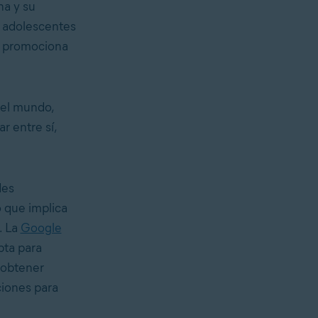
ha y su
s adolescentes
e promociona
 el mundo,
 entre sí,
des
o que implica
. La
Google
pta para
 obtener
ciones para