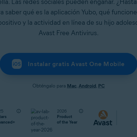
lla. Las redes sociales pueden engañar. ¿Hast
a saber qué es la aplicación Yubo, qué funcione
sitivo y la actividad en línea de su hijo adol
Avast Free Antivirus.
Instalar gratis Avast One Mobile
Obténgalo para
Mac
,
Android
,
PC
25
2026
tars
Product
vanced+
of the Year