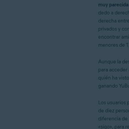
muy parecida 
dedo a derecha
derecha entre
privados y co
encontrar ami
menores de 1
Aunque la des
para acceder 
quién ha vist
ganando YuBuc
Los usuarios 
de diez perso
diferencia de
«sigo», para r