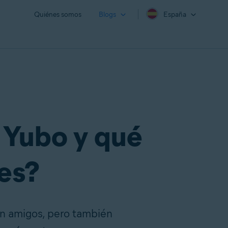
Quiénes somos
Blogs
España
s Yubo y qué
es?
en amigos, pero también