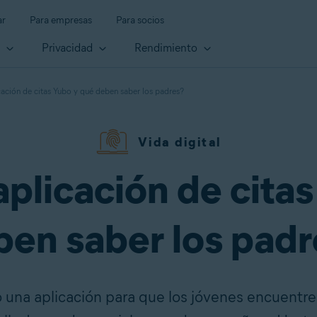
ar
Para empresas
Para socios
d
Privacidad
Rendimiento
cación de citas Yubo y qué deben saber los padres?
Vida digital
aplicación de cita
ben saber los padr
una aplicación para que los jóvenes encuentr