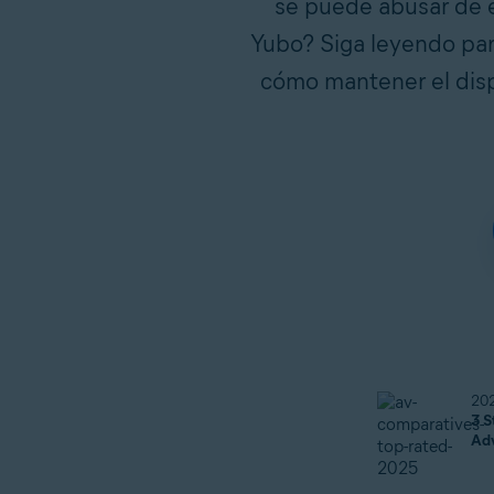
se puede abusar de e
Yubo? Siga leyendo par
cómo mantener el dispo
20
3 S
Ad