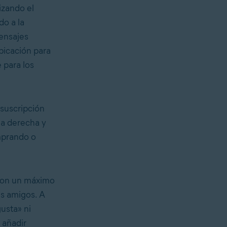
izando el
do a la
ensajes
bicación para
 para los
 suscripción
la derecha y
mprando o
 con un máximo
us amigos. A
usta» ni
 añadir