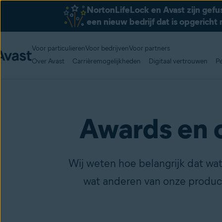
NortonLifeLock en Avast zijn gef
een nieuw bedrijf dat is opgericht 
Voor particulieren
Voor bedrijven
Voor partners
Over Avast
Carrièremogelijkheden
Digitaal vertrouwen
P
Awards en 
Wij weten hoe belangrijk dat w
wat anderen van onze product