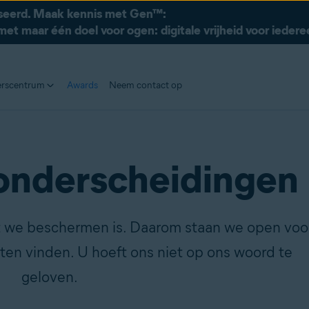
useerd. Maak kennis met Gen™:
met maar één doel voor ogen: digitale vrijheid voor ieder
erscentrum
Awards
Neem contact op
onderscheidingen
at we beschermen is. Daarom staan we open voo
en vinden. U hoeft ons niet op ons woord te
geloven.