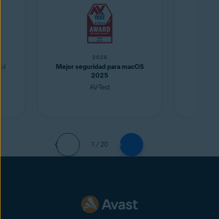
2026
al
Mejor seguridad para macOS
Mejor
2025
AV-Test
1 / 20