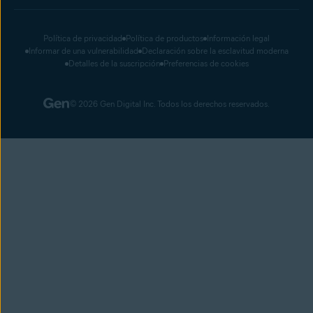
Política de privacidad
Política de productos
Información legal
Informar de una vulnerabilidad
Declaración sobre la esclavitud moderna
Detalles de la suscripción
Preferencias de cookies
© 2026 Gen Digital Inc. Todos los derechos reservados.