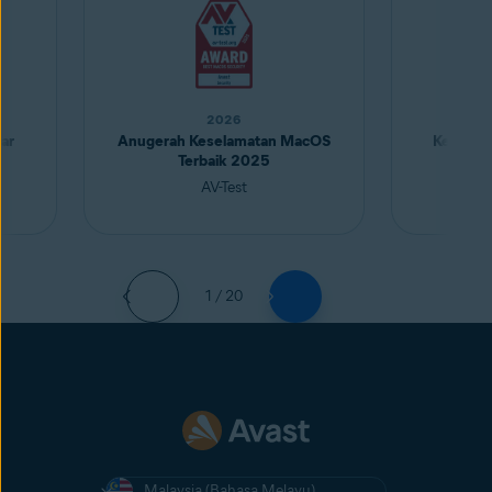
2026
ar
Anugerah Keselamatan MacOS
Keselam
Terbaik 2025
AV-Test
1 / 20
Malaysia (Bahasa Melayu)