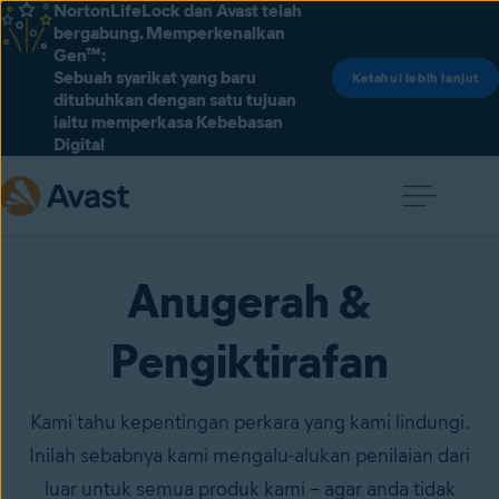
NortonLifeLock dan Avast telah
bergabung. Memperkenalkan
Gen™:
Sebuah syarikat yang baru
Ketahui lebih lanjut
ditubuhkan dengan satu tujuan
iaitu memperkasa Kebebasan
Digital
Anugerah &
Pengiktirafan
Kami tahu kepentingan perkara yang kami lindungi.
Inilah sebabnya kami mengalu-alukan penilaian dari
luar untuk semua produk kami – agar anda tidak