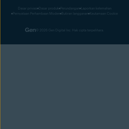
Dasar privasi
Dasar produk
Perundangan
Laporkan kelemahan
Pernyataan Perhambaan Moden
Butiran langganan
Keutamaan Cookie
© 2026 Gen Digital Inc. Hak cipta terpelihara.