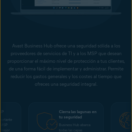
Avast Business Hub ofrece una seguridad sólida a los
proveedores de servicios de TI y a los MSP que desean
proporcionar el máximo nivel de protección a tus clientes,
de una forma fácil de implementar y administrar. Permite
reducir los gastos generales y los costes al tiempo que
ofreces una seguridad integral.
SP
Cierra las lagunas en
tu seguridad
portante
s MSP
Business Hub abarca
a mejor
todas las capas