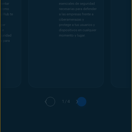
mentar
esenciales de seguridad
 mismo
necesarias para defender
ss Hub te
a las empresas frente a
ciberamenazas y
egar
protege a tus usuarios y
s e
dispositivos en cualquier
guridad
momento y lugar.
a para
.
1 / 4