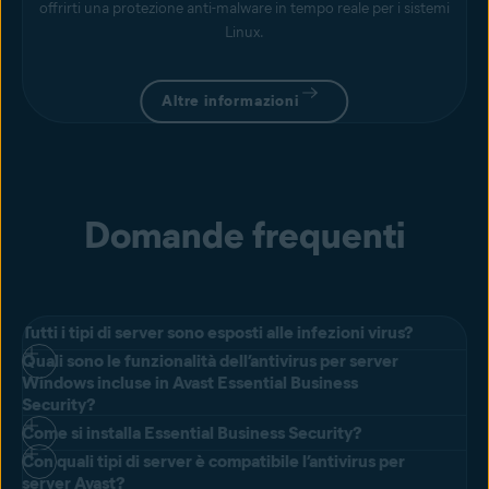
offrirti una protezione anti-malware in tempo reale per i sistemi
Linux.
Altre informazioni
Domande frequenti
Tutti i tipi di server sono esposti alle infezioni virus?
Quali sono le funzionalità dell’antivirus per server
Tutti i server possono essere esposti ai virus e il sistema Windows
Windows incluse in Avast Essential Business
può essere particolarmente sensibile. Dal momento che i server
Security?
Windows sono più vulnerabili, tendono anche a essere un facile
Come si installa Essential Business Security?
bersaglio per i criminali informatici. L’installazione di una soluzione
Con quali tipi di server è compatibile l’antivirus per
Business Hub
La nostra piattaforma di gestione online
antivirus è consigliata per proteggere i server da malware e
Prima di installare Essential Business Security è necessario creare
server Avast?