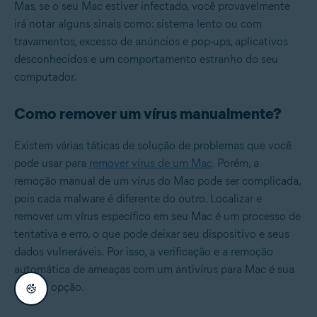
Mas, se o seu Mac estiver infectado, você provavelmente
irá notar alguns sinais como: sistema lento ou com
travamentos, excesso de anúncios e pop-ups, aplicativos
desconhecidos e um comportamento estranho do seu
computador.
Como remover um vírus manualmente?
Existem várias táticas de solução de problemas que você
pode usar para
remover vírus de um Mac
. Porém, a
remoção manual de um vírus do Mac pode ser complicada,
pois cada malware é diferente do outro. Localizar e
remover um vírus específico em seu Mac é um processo de
tentativa e erro, o que pode deixar seu dispositivo e seus
dados vulneráveis. Por isso, a verificação e a remoção
automática de ameaças com um antivírus para Mac é sua
melhor opção.