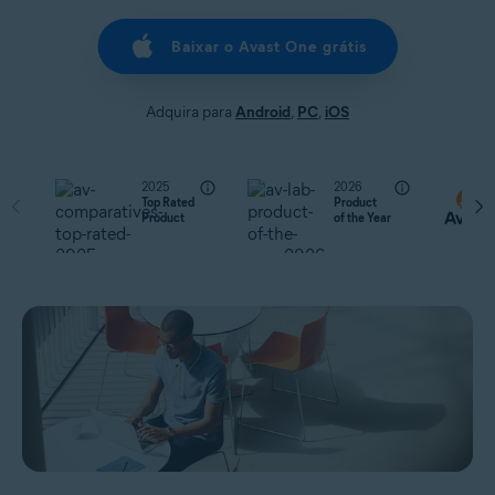
Baixar o Avast One grátis
Adquira para
Android
,
PC
,
iOS
2025
2026
Top Rated
Product
Product
of the Year