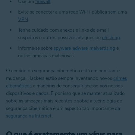
Use um
firewall
.
Evite se conectar a uma rede Wi-Fi pública sem uma
VPN
.
Tenha cuidado com anexos e links de e-mail
suspeitos e outros possíveis ataques de
phishing
.
Informe-se sobre
spyware
,
adware
,
malvertising
e
outras ameaças maliciosas.
O cenário da segurança cibernética está em constante
mudança. Hackers estão sempre inventando novos
crimes
cibernéticos
e maneiras de conseguir acesso aos nossos
dispositivos e dados. É por isso que se manter atualizado
sobre as ameaças mais recentes e sobre a tecnologia de
segurança cibernética é um aspecto tão importante da
segurança na Internet
.
O que é exatamente um vírus para