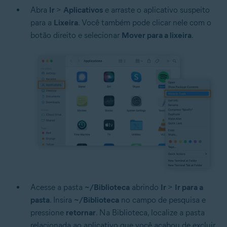
Abra
Ir
>
Aplicativos
e arraste o aplicativo suspeito
para a
Lixeira
. Você também pode clicar nele com o
botão direito e selecionar
Mover para a lixeira
.
Acesse a pasta
~/Biblioteca
abrindo
Ir
>
Ir para a
pasta
. Insira
~/Biblioteca
no campo de pesquisa e
pressione
retornar
. Na Biblioteca, localize a pasta
relacionada ao aplicativo que você acabou de excluir