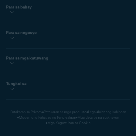
Para sa bahay
Para sa negosyo
Para sa mga katuwang
Tungkol sa
Patakaran sa Privacy
Patakaran sa mga produkto
Legal
Iulat ang kahinaan
Modernong Pahayag ng Pang-aalipin
Mga detalye ng suskrisyon
Mga Kagustuhan sa Cookie