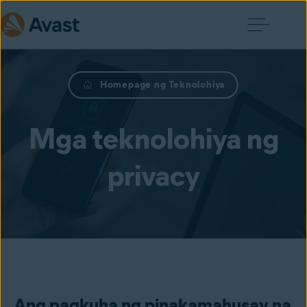
Homepage ng Teknolohiya
Mga teknolohiya ng
privacy
Ang pagkuha ng pinakamahusay na