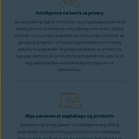
Intelligence na banta sa privacy
Sa isang lalong digital na mundo, ang mga bagong banta sa
aming privacy sa online ay umuusbong araw-araw. Upang
matiyak na ang mga karapatan ng aming mga customer ay
iginagalang ngayon at bukas, nagtatrabaho kami upang
patuloy na pag-aralan ang mga patakaran sa privacy ng
mga app, serbisyo, at produktong ginagamit nila, pati na rin
ang pagsubaybay sa pinakabagong mga uso sa
teknolohiya.
Mga pananaw at pagbabago ng produkto
Ipinaalam ng aming gawain sa intelligence ang aming
pagbabago sa produktong pang-privacy, na nagbibigay-
daan sa amin ng bumuo ng mga bagong feature para sa