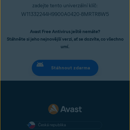
zadejte tento univerzální klíč:
W11332244H9900A0420-8MRTR8W5
Avast Free Antivirus ještě nemáte?
Stáhněte si jeho nejnovější verzi, ať se dozvíte, co všechno
umí.
Stáhnout zdarma
Česká republika