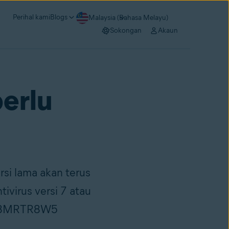
Perihal kami
Blogs
Malaysia (Bahasa Melayu)
Sokongan
Akaun
perlu
rsi lama akan terus
ivirus versi 7 atau
20-8MRTR8W5