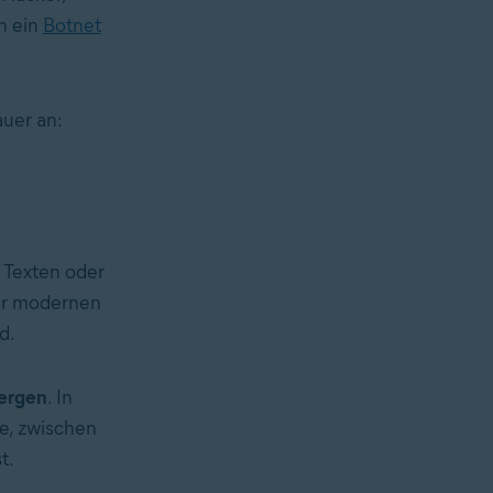
n ein
Botnet
auer an:
n Texten oder
ner modernen
d.
bergen
. In
e, zwischen
t.