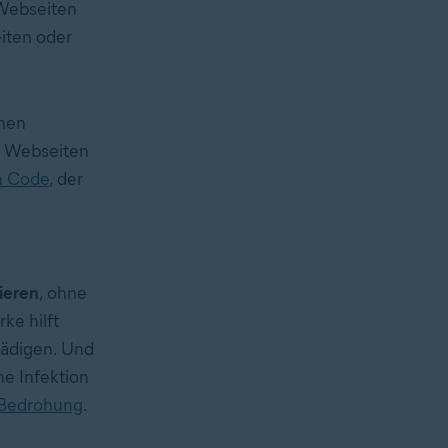
 Webseiten
iten oder
imen
n Webseiten
n Code
, der
ieren
, ohne
ke hilft
hädigen. Und
ne Infektion
Bedrohung
.