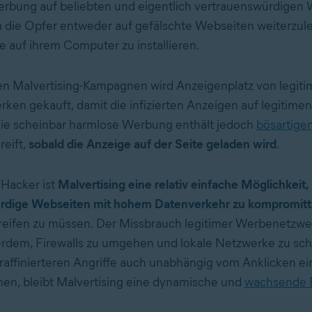
erbung auf beliebten und eigentlich vertrauenswürdigen
 die Opfer entweder auf gefälschte Webseiten weiterzule
e auf ihrem Computer zu installieren.
en Malvertising-Kampagnen wird Anzeigenplatz von legit
en gekauft, damit die infizierten Anzeigen auf legitime
Die scheinbar harmlose Werbung enthält jedoch
bösartige
reift,
sobald die Anzeige auf der Seite geladen wird
.
 Hacker ist
Malvertising eine relativ einfache Möglichkeit,
rdige Webseiten mit hohem Datenverkehr zu kompromitt
greifen zu müssen. Der Missbrauch legitimer Werbenetzwer
rdem, Firewalls zu umgehen und lokale Netzwerke zu sc
r raffinierteren Angriffe auch unabhängig vom Anklicken ei
en, bleibt Malvertising eine dynamische und
wachsende 