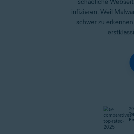
schädliche Webseite
infizieren. Weil Malw
schwer zu erkennen. 
erstklas
20
To
Pr