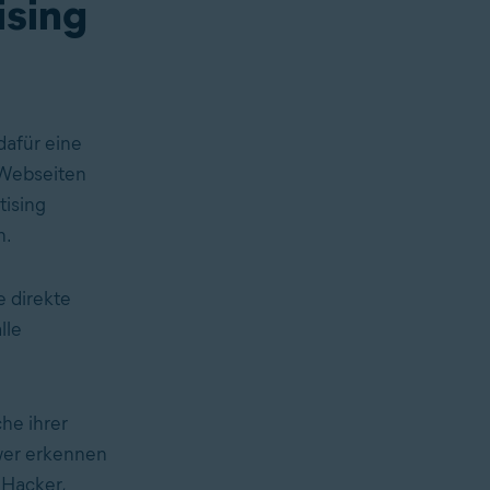
ising
dafür eine
 Webseiten
tising
n.
e direkte
lle
he ihrer
hwer erkennen
 Hacker,