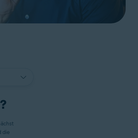
f?
nächst
 die