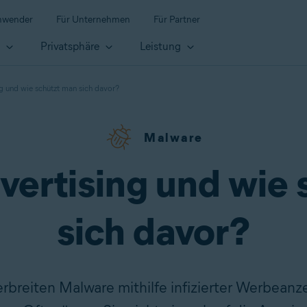
anwender
Für Unternehmen
Für Partner
t
Privatsphäre
Leistung
ng und wie schützt man sich davor?
Malware
vertising und wie
sich davor?
erbreiten Malware mithilfe infizierter Werbeanze