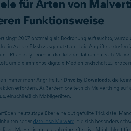
ele für Arten von Malvert
eren Funktionsweise
rtising“ 2007 erstmalig als Bedrohung auftauchte, wurde 
cke in Adobe Flash ausgenutzt, und die Angriffe betrafen
nd Rhapsody. Doch in den letzten Jahren hat sich Malver
elt, um die immense digitale Medienlandschaft zu erober
gen immer mehr Angriffe für
Drive-by-Downloads
, die kein
aktion erfordern. Außerdem breitet sich Malvertising auf a
us, einschließlich Mobilgeräten.
erfügen heutzutage über eine gut gefüllte Trickkiste. Manc
inhalten sogar
dateilose Malware
, die sich besonders sc
lässt. Malvertising ist auch eine effektive Möglichkeit für