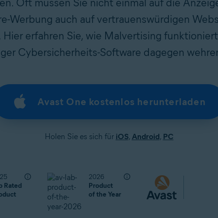
n. Oft müssen Sie nicht einmal auf die Anzeige
are-Werbung auch auf vertrauenswürdigen Websei
Hier erfahren Sie, wie Malvertising funktioniert
siger Cybersicherheits-Software dagegen wehre
Avast One kostenlos herunterladen
Holen Sie es sich für
iOS
,
Android
,
PC
25
2026
p Rated
Product
oduct
of the Year