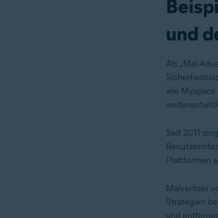
Beispi
und d
Als „Mal-Adve
Sicherheitslü
wie Myspace u
weiterentwick
Seit 2011 sor
Benutzerinter
Plattformen a
Malvertiser v
Strategien be
und entfernen 