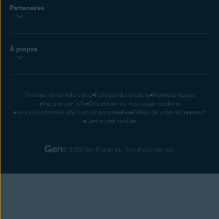
Partenaires
À propos
Politique de confidentialité
Politique des produits
Mentions légales
Signaler une faille
Déclaration sur l’esclavage moderne
Ne pas vendre mes informations personnelles
Détails de votre abonnement
Gestion des cookies
© 2026 Gen Digital Inc. Tous droits réservés.