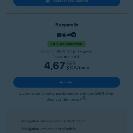
Installer sur Android
5 appareils
20 % de réduction
69,99 $ CA
55,99 $ CA la 1ère année
Pour un montant de
4,67
5,83
$ CA
/mois
Acheter
Économies par rapport au prix de renouvellement de 69,99 $ CA/an.
Détails de l’abonnement
Navigation privée grâce à un VPN intégré.
Navigation ultra-rapide et sécurisée.