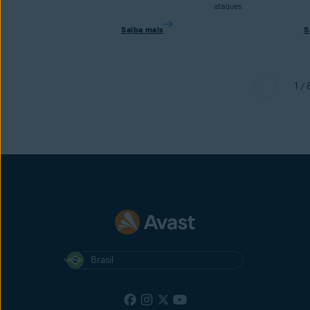
ataques.
Saiba mais
S
1 / 
Brasil