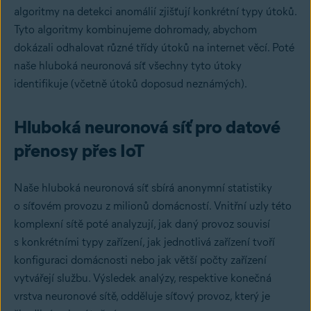
algoritmy na detekci anomálií zjišťují konkrétní typy útoků.
Tyto algoritmy kombinujeme dohromady, abychom
dokázali odhalovat různé třídy útoků na internet věcí. Poté
naše hluboká neuronová síť všechny tyto útoky
identifikuje (včetně útoků doposud neznámých).
Hluboká neuronová síť pro datové
přenosy přes IoT
Naše hluboká neuronová síť sbírá anonymní statistiky
o síťovém provozu z milionů domácností. Vnitřní uzly této
komplexní sítě poté analyzují, jak daný provoz souvisí
s konkrétními typy zařízení, jak jednotlivá zařízení tvoří
konfiguraci domácnosti nebo jak větší počty zařízení
vytvářejí službu. Výsledek analýzy, respektive konečná
vrstva neuronové sítě, odděluje síťový provoz, který je