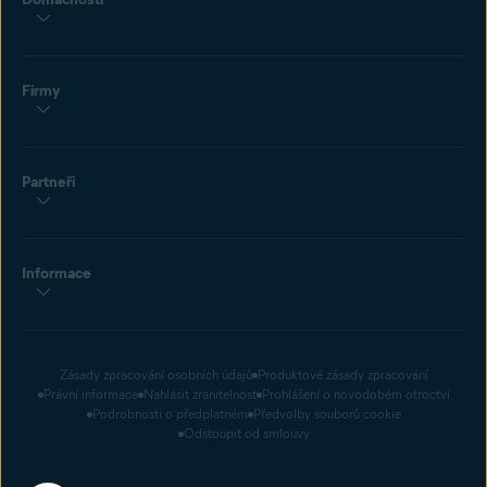
Firmy
Partneři
Informace
Zásady zpracování osobních údajů
Produktové zásady zpracování
Právní informace
Nahlásit zranitelnost
Prohlášení o novodobém otroctví
Podrobnosti o předplatném
Předvolby souborů cookie
Odstoupit od smlouvy