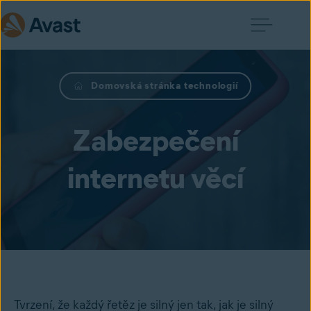
Domovská stránka technologií
Zabezpečení
internetu věcí
Tvrzení, že každý řetěz je silný jen tak, jak je silný