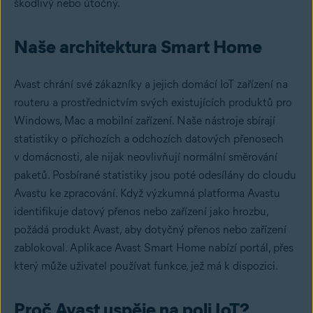
škodlivý nebo útočný.
Naše architektura Smart Home
Avast chrání své zákazníky a jejich domácí IoT zařízení na
routeru a prostřednictvím svých existujících produktů pro
Windows, Mac a mobilní zařízení. Naše nástroje sbírají
statistiky o příchozích a odchozích datových přenosech
v domácnosti, ale nijak neovlivňují normální směrování
paketů. Posbírané statistiky jsou poté odesílány do cloudu
Avastu ke zpracování. Když výzkumná platforma Avastu
identifikuje datový přenos nebo zařízení jako hrozbu,
požádá produkt Avast, aby dotyčný přenos nebo zařízení
zablokoval. Aplikace Avast Smart Home nabízí portál, přes
který může uživatel používat funkce, jež má k dispozici.
Proč Avast uspěje na poli IoT?