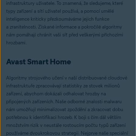
infrastruktury uživatele. To znamená, že sledujeme, které
typy zařízení a sítí uživatel používá, a pomocí umělé
inteligence kriticky přezkoumáváme jejich funkce
a zranitelnosti. Získané informace a pokročilé algoritmy
nám pomáhají chránit vaši síť před veškerými příchozími
hrozbami.
Avast Smart Home
Algoritmy strojového učení v naší distribuované cloudové
infrastruktuře zpracovávají statistiky ze stovek milionů
zařízení, abychom dokázali odhalovat hrozby na
připojených zařízeních. Naše odborné znalosti malwaru
nám umožňují minimalizovat zpoždění a zkracovat dobu
potřebnou k identifikaci hrozeb. K boji s čím dál větším
množstvím rizik v neustále rostoucím počtu typů zařízení
používáme dvoukrokovou strategii. Nejprve naše speciální