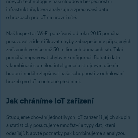
nových technologií v naší cloudové bezpečnostní
infrastruktuře, která analyzuje a zpracovává data
o hrozbách pro IoT na úrovni sítě.
Náš Inspektor Wi-Fi používaný od roku 2015 pomáhá
posuzovat a identifikovat chyby zabezpečení v připojených
zařízeních ve více než 50 milionech domácích sítí. Také
pomáhá napravovat chyby v konfiguraci. Bohatá data
v kombinaci s umělou inteligencí a strojovým učením
budou i nadále zlepšovat naše schopnosti v odhalování
hrozeb pro IoT a ochraně před nimi.
Jak chráníme IoT zařízení
Studujeme chování jednotlivých IoT zařízení i jejich skupin
a statisticky posuzujeme množství a typy dat, která
odesílají. Nabyté poznatky pak kombinujeme s analýzou