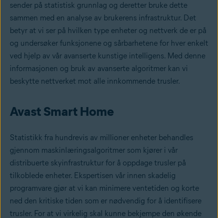
sender på statistisk grunnlag og deretter bruke dette
sammen med en analyse av brukerens infrastruktur. Det
betyr at vi ser på hvilken type enheter og nettverk de er på
og undersøker funksjonene og sårbarhetene for hver enkelt
ved hjelp av vår avanserte kunstige intelligens. Med denne
informasjonen og bruk av avanserte algoritmer kan vi
beskytte nettverket mot alle innkommende trusler.
Avast Smart Home
Statistikk fra hundrevis av millioner enheter behandles
gjennom maskinlæringsalgoritmer som kjører i vår
distribuerte skyinfrastruktur for å oppdage trusler på
tilkoblede enheter. Ekspertisen vår innen skadelig
programvare gjør at vi kan minimere ventetiden og korte
ned den kritiske tiden som er nødvendig for å identifisere
trusler. For at vi virkelig skal kunne bekjempe den økende