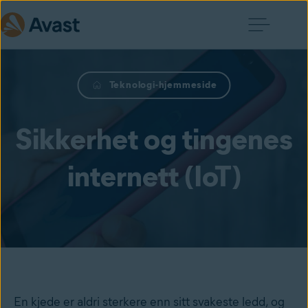
Teknologi-hjemmeside
Sikkerhet og tingenes
internett (IoT)
En kjede er aldri sterkere enn sitt svakeste ledd, og