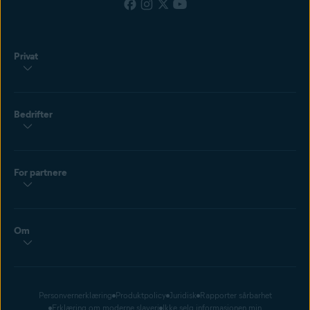
Privat
Bedrifter
For partnere
Om
Personvernerklæring
Produktpolicy
Juridisk
Rapporter sårbarhet
Erklæring om moderne slaveri
Ikke selg informasjonen min