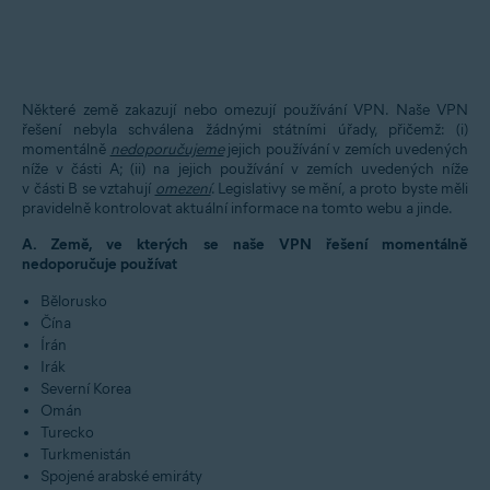
Některé země zakazují nebo omezují používání VPN. Naše VPN
řešení nebyla schválena žádnými státními úřady, přičemž: (i)
momentálně
nedoporučujeme
jejich používání v zemích uvedených
níže v části A; (ii) na jejich používání v zemích uvedených níže
v části B se vztahují
omezení
. Legislativy se mění, a proto byste měli
pravidelně kontrolovat aktuální informace na tomto webu a jinde.
A. Země, ve kterých se naše VPN řešení momentálně
nedoporučuje používat
Bělorusko
Čína
Írán
Irák
Severní Korea
Omán
Turecko
Turkmenistán
Spojené arabské emiráty