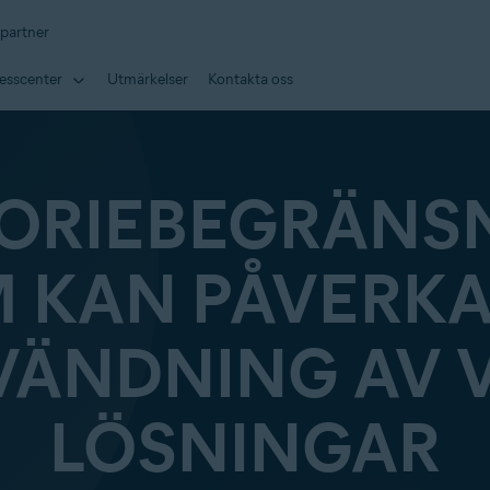
 partner
esscenter
Utmärkelser
Kontakta oss
TORIEBEGRÄNS
 KAN PÅVERKA
ÄNDNING AV 
LÖSNINGAR