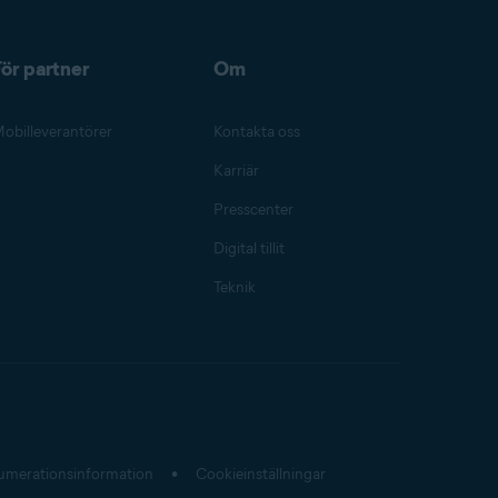
ör partner
Om
obilleverantörer
Kontakta oss
Karriär
Presscenter
Digital tillit
Teknik
umerations­information
Cookieinställningar