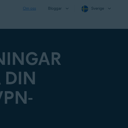
Om oss
Bloggar
Sverige
NINGAR
 DIN
VPN-