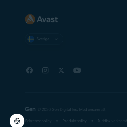
Sverige
© 2026 Gen Digital Inc.
Med ensamrätt.
Sekretesspolicy
Produktpolicy
Juridisk verksam