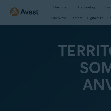
I hemmet
För företag
För
Om Avast
Karriär
Digital tillit
Pr
TERRI
SOM
ANV