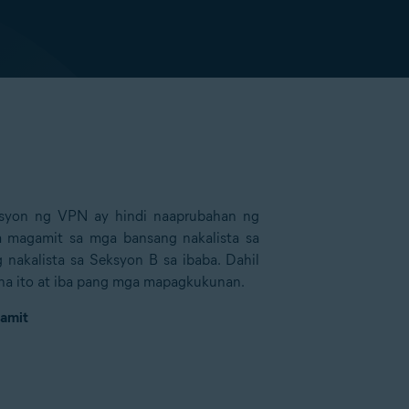
syon ng VPN ay hindi naaprubahan ng
a magamit sa mga bansang nakalista sa
nakalista sa Seksyon B sa ibaba. Dahil
na ito at iba pang mga mapagkukunan.
gamit