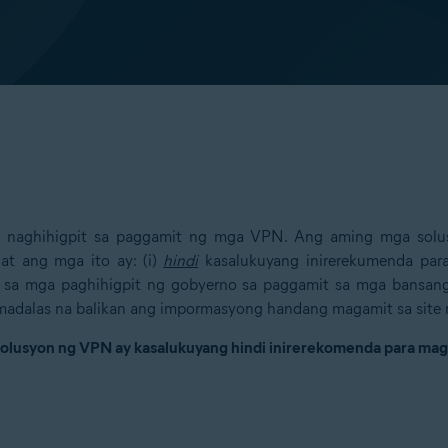
o naghihigpit sa paggamit ng mga VPN. Ang aming mga solu
t ang mga ito ay: (i)
hindi
kasalukuyang inirerekumenda par
sa mga paghihigpit ng gobyerno sa paggamit sa mga bansang 
adalas na balikan ang impormasyong handang magamit sa site 
solusyon ng VPN ay kasalukuyang hindi inirerekomenda para ma