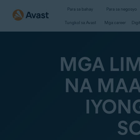
Para sa bahay
Para sa negosyo
Tungkol sa Avast
Mga career
Digi
MGA LIM
NA MAA
IYON
S