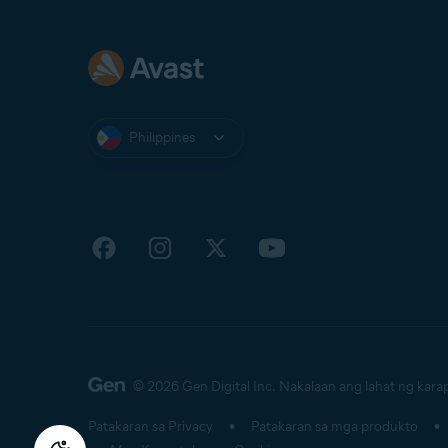
Philippines
© 2026 Gen Digital Inc.
Nakalaan ang lahat ng kara
Patakaran sa Privacy
Patakaran sa mga produkto