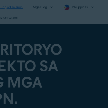
Tungkol sa amin
Mga Blog
Philippines
ayan sa amin
ERITORYO
EKTO SA
G MGA
N.