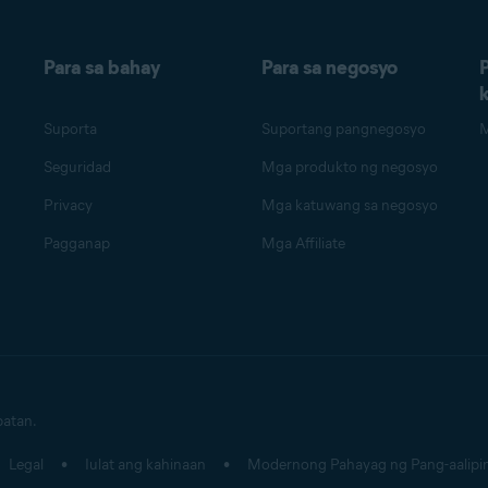
Para sa bahay
Para sa negosyo
Suporta
Suportang pangnegosyo
M
Seguridad
Mga produkto ng negosyo
Privacy
Mga katuwang sa negosyo
Pagganap
Mga Affiliate
patan.
Legal
Iulat ang kahinaan
Modernong Pahayag ng Pang-aalipi