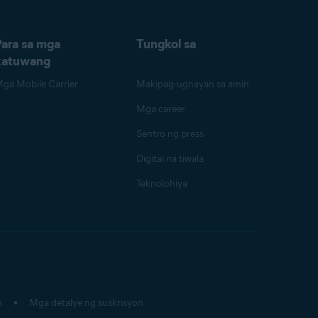
Para sa mga
Tungkol sa
katuwang
ga Mobile Carrier
Makipag-ugnayan sa amin
Mga career
Sentro ng press
Digital na tiwala
Teknolohiya
n
Mga detalye ng suskrisyon