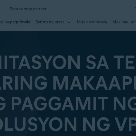
Para sa mga partner
tal na pagtitiwala
Sentro ng press
Mga gantimpala
Makipag-ugn
ITASYON SA T
RING MAKAAP
G PAGGAMIT N
OLUSYON NG VP