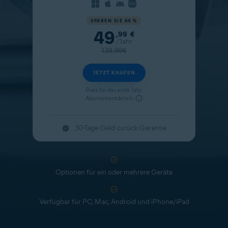
SPAREN SIE 64 %
49
Aktueller Preis
,99
€
/Jahr
Originalpreis
139,99€
JETZT KAUFEN
Preis für das erste Jahr.
Abonnementdetails
30-Tage-Geld-zurück-Garantie
Optionen für ein oder mehrere Geräte
Verfügbar für PC, Mac, Android und iPhone/iPad