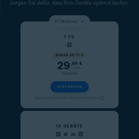
sorgen Sie dafür, dass Ihre Geräte optimal laufen.
1 PC
SPAREN SIE 71 %
29
Aktueller Preis
,99
€
/Jahr
Originalpreis
104,99€
JETZT KAUFEN
Preis für das erste Jahr.
Abonnementdetails
10 GERÄTE