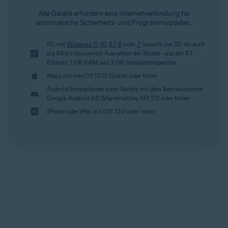
Alle Geräte erfordern eine Internetverbindung für
automatische Sicherheits- und Programmupdates.
PC mit
Windows 11
,
10
,
8.1
,
8
oder
7
(sowohl die 32- als auch
die 64-bit-Version mit Ausnahme der Starter- und der RT-
Edition), 1 GB RAM und 2 GB Festplattenspeicher.
Macs mit macOS 10.12 (Sierra) oder höher.
Android-Smartphones oder -Tablets mit dem Betriebssystem
Google Android 6.0 (Marshmallow, API 23) oder höher.
iPhone oder iPad mit iOS 12.0 oder höher.