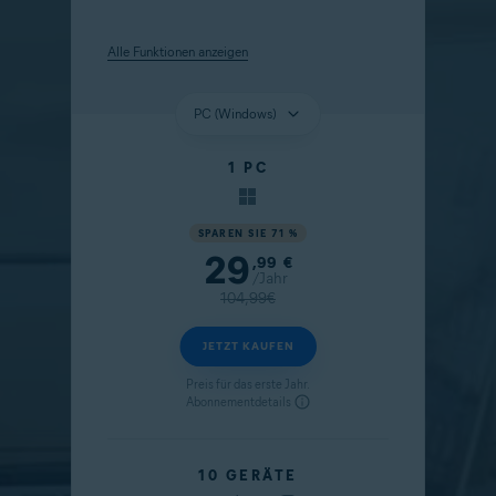
Alle Funktionen anzeigen
1 PC
SPAREN SIE 71 %
29
Aktueller Preis
,99
€
/Jahr
Originalpreis
104,99€
JETZT KAUFEN
Preis für das erste Jahr.
Abonnementdetails
10 GERÄTE