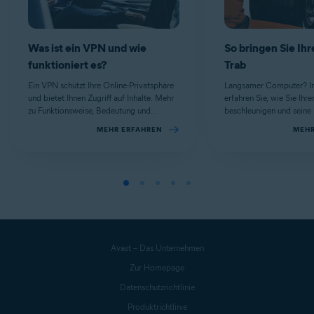
Was ist ein VPN und wie
So bringen Sie Ihr
funktioniert es?
Trab
Ein VPN schützt Ihre Online-Privatsphäre
Langsamer Computer? In 
und bietet Ihnen Zugriff auf Inhalte. Mehr
erfahren Sie, wie Sie Ihr
zu Funktionsweise, Bedeutung und
beschleunigen und seine 
Vorteilen.
verbessern.
MEHR ERFAHREN
MEHR
Avast – Das Unternehmen
Zur Homepage
Datenschutzrichtlinie
Produktrichtlinie