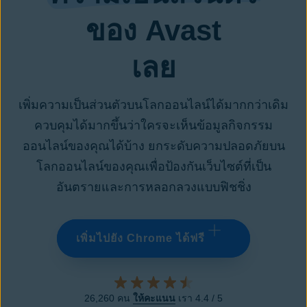
ของ Avast
เลย
เพิ่มความเป็นส่วนตัวบนโลกออนไลน์ได้มากกว่าเดิม
ควบคุมได้มากขึ้นว่าใครจะเห็นข้อมูลกิจกรรม
ออนไลน์ของคุณได้บ้าง ยกระดับความปลอดภัยบน
โลกออนไลน์ของคุณเพื่อป้องกันเว็บไซต์ที่เป็น
อันตรายและการหลอกลวงแบบฟิชชิ่ง
เพิ่มไปยัง Chrome ได้ฟรี
26,260 คน
ให้คะแนน
เรา 4.4 / 5