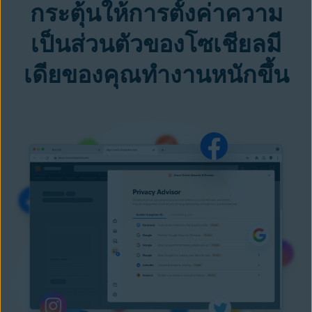
กระตุ้นให้การตั้งค่าความ
เป็นส่วนตัวของโซเชียลมี
เดียของคุณทำงานหนักขึ้น