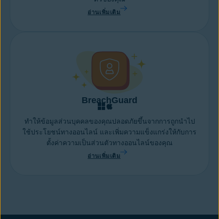
อ่านเพิ่มเติม
BreachGuard
ทำให้ข้อมูลส่วนบุคคลของคุณปลอดภัยขึ้นจากการถูกนำไป
ใช้ประโยชน์ทางออนไลน์ และเพิ่มความแข็งแกร่งให้กับการ
ตั้งค่าความเป็นส่วนตัวทางออนไลน์ของคุณ
อ่านเพิ่มเติม