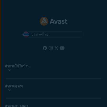
ประเทศไทย
สำหรับใช้ในบ้าน
สำหรับธุรกิจ
สำหรับพันธมิตร