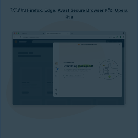
ใช้ได้กับ
Firefox
,
Edge
,
Avast Secure
Browser
หรือ
Opera
ด้วย