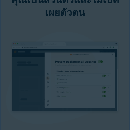
เผยตัวตน