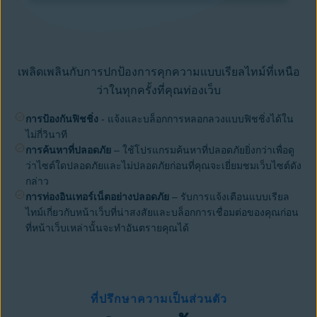
เพลิดเพลินกับการปกป้องการคุกความแบบเรียลไทม์ที่เหนือ
ว่าในทุกครั้งที่คุณท่องเว็บ
การป้องกันฟิชชิ่ง
- แจ้งและบล็อก
การหลอกลวงแบบฟิชชิ่ง
ได้ใน
ไม่กี่วินาที
การค้นหาที่ปลอดภัย
– ใช้โปรแกรมค้นหาที่ปลอดภัยยิ่งกว่าเพื่อดู
ว่าไซต์ใดปลอดภัยและไม่ปลอดภัยก่อนที่คุณจะเยี่ยมชมเว็บไซต์ดัง
กล่าว
การท่องอินเทอร์เน็ตอย่างปลอดภัย
– รับการแจ้งเตือนแบบเรียล
ไทม์เกี่ยวกับหน้าเว็บที่น่าสงสัยและบล็อกการเชื่อมต่อของคุณก่อน
ที่หน้าเว็บเหล่านั้นจะทำอันตรายคุณได้
ที่ปรึกษาความเป็นส่วนตัว