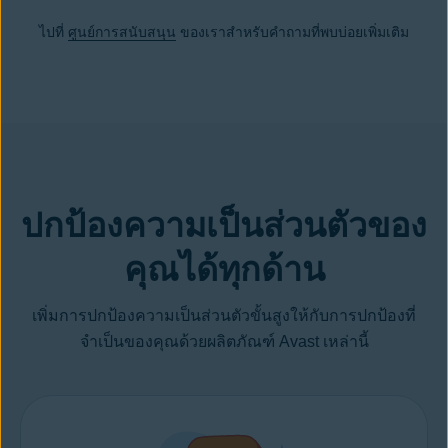
คุณต้องการการสนับสนุนด้านความเป็นส่วนตัวออนไลน์และการ
การปกป้องแบบรอบด้าน
ยังไม่มี ดังนั้นหากคุณต้องการ เราขอแนะนำให้ดาวน์โหลด
Avast
รักษาความปลอดภัยและความเป็นส่วนตัวที่เพิ่มขึ้น อันที่จริง ส่วน
โจรกรรมข้อมูลส่วนบุคคลที่ครอบคลุมมากขึ้นควบคู่ไปกับส่วนขยาย
ไปที่
ศูนย์การสนับสนุน
ของเราสำหรับคำถามที่พบบ่อยเพิ่มเติม
Secure Browser
จากหน้าเว็บของเราโดยเฉพาะ คุณใช้งาน
ขยาย Avast Online Security & Privacy สามารถใช้ได้กับ
เบราว์เซอร์ของเรา โปรดทราบว่าคุณสามารถหา
ส่วนลดสำหรับ
เบราว์เซอร์เวอร์ชันมาตรฐานของเราที่จะช่วยบล็อกโฆษณา
เบราว์เซอร์ต่อไปนี้ Mozilla, Microsoft Edge, Opera และ
Av ast
ผลิตภัณฑ์ Avast
ได้ทุกเมื่อตลอดทั้งปี ความเป็นส่วนตัวของคุณคือสิ่ง
ออนไลน์ได้ฟรี 100% ซึ่งจะทำให้คุณท่องเว็บได้เร็วกว่าเดิม และนั่น
Secure Browser
สำคัญสำหรับเรา เพราะอย่างนั้น เราจึงไม่มีวันขายข้อมูลของคุณ
ยังไม่ใช่ทั้งหมด คุณยังสามารถใช้ส่วนขยายนี้ควบคู่ไปกับส่วนขยาย
อ่าน
นโยบายความเป็นส่วนตัว
ของเรา
Avast Online Security & Privacy ของเรา เพื่อรับสิทธิพิเศษด้าน
ความปลอดภัยและความเป็นส่วนตัวบนโลกออนไลน์ของทั้งสองแอป
ได้ด้วย
ปกป้องความเป็นส่วนตัวของ
คุณได้ทุกด้าน
เพิ่มการปกป้องความเป็นส่วนตัวขั้นสูงให้กับการปกป้องที่
จำเป็นของคุณด้วยผลิตภัณฑ์ Avast เหล่านี้