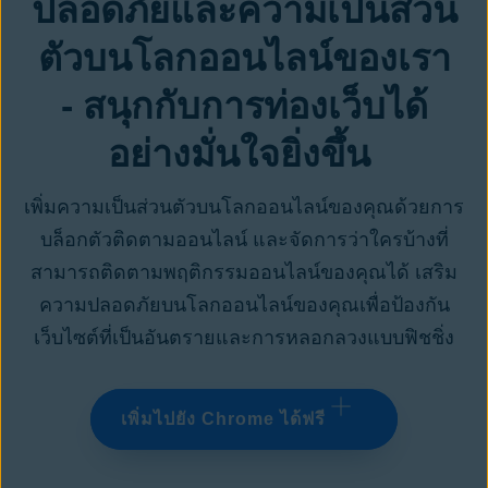
ปลอดภัยและความเป็นส่วน
ตัวบนโลกออนไลน์ของเรา
- สนุกกับการท่องเว็บได้
อย่างมั่นใจยิ่งขึ้น
เพิ่มความเป็นส่วนตัวบนโลกออนไลน์ของคุณด้วยการ
บล็อกตัวติดตามออนไลน์ และจัดการว่าใครบ้างที่
สามารถติดตามพฤติกรรมออนไลน์ของคุณได้ เสริม
ความปลอดภัยบนโลกออนไลน์ของคุณเพื่อป้องกัน
เว็บไซต์ที่เป็นอันตรายและการหลอกลวงแบบฟิชชิ่ง
เพิ่มไปยัง Chrome ได้ฟรี