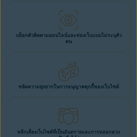
บล็อกตัวติดตามออนไลน์และท่องเว็บแบบไม่ระบุตัว
ตน
ขจัดความยุ่งยากในการอนุญาตคุกกี้ของเว็บไซต์
หลีกเลี่ยงเว็บไซต์ที่เป็นอันตรายและการหลอกลวง