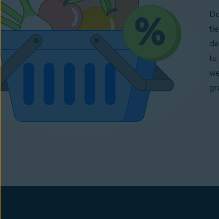
De
ti
de
tu
we
gr