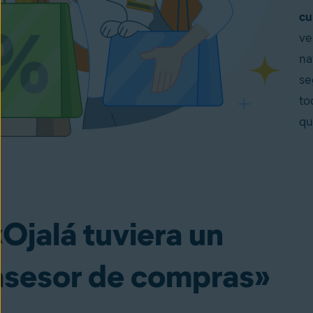
cu
ve
na
se
to
qu
«Ojalá tuviera un
asesor de compras»