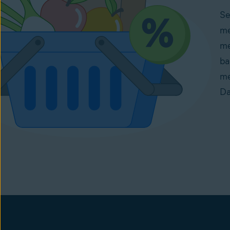
Se
me
me
ba
me
Da