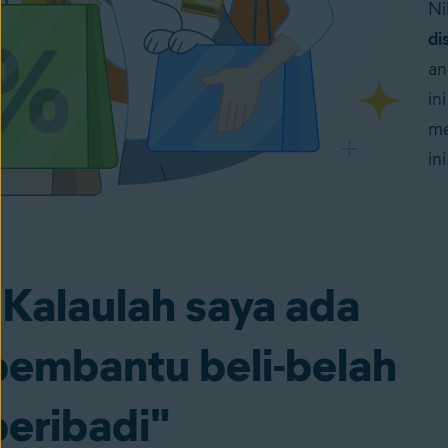
Ni
di
an
in
me
in
"Kalaulah saya ada
pembantu beli-belah
peribadi"