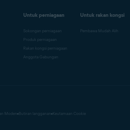
Untuk perniagaan
Untuk rakan kongsi
Sokongan perniagaan
Pembawa Mudah Alih
Produk perniagaan
Rakan kongsi perniagaan
Anggota Gabungan
aan Moden
Butiran langganan
Keutamaan Cookie