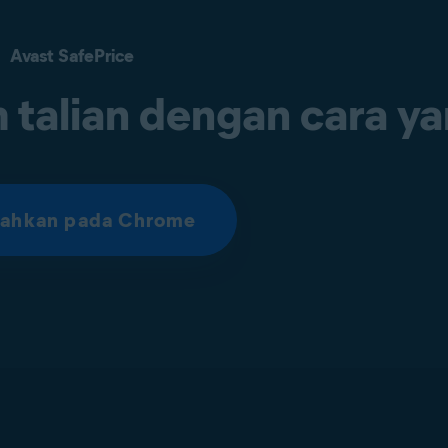
Avast SafePrice
m talian dengan cara y
ahkan pada Chrome