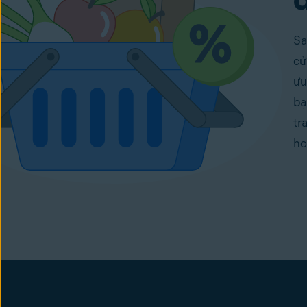
Sa
cử
ưu
bạ
tr
ho