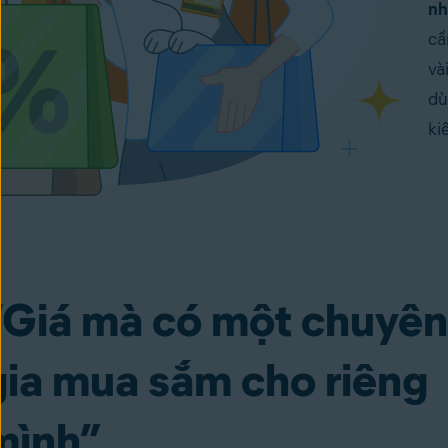
nh
cầ
và
dù
ki
“Giá mà có một chuyên
gia mua sắm cho riêng
mình”