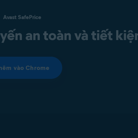
Avast SafePrice
ến an toàn và tiết ki
hêm vào Chrome