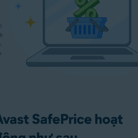
c
eb
.
m
Avast SafePrice hoạt
động như sau