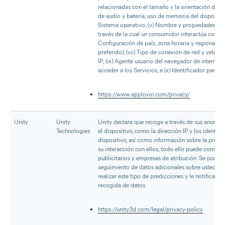
relacionadas con el tamaño y la orientación de la
de audio y batería, uso de memoria del dispositivo;
Sistema operativo; (v) Nombre y propiedades de 
través de la cual un consumidor interactúa con los 
Configuración de país, zona horaria y regional (p
preferido); (vii) Tipo de conexión de red y velocida
IP; (ix) Agente usuario del navegador de internet 
acceder a los Servicios; e (x) Identificador para a
https://www.applovin.com/privacy/
Unity
Unity
Unity declara que recoge a través de sus anuncio
Technologies
el dispositivo, como la dirección IP y los identifi
dispositivo, así como información sobre la prese
su interacción con ellos, todo ello puede compart
publicitarios y empresas de atribución. Se podrá r
seguimiento de datos adicionales sobre usted en 
realizar este tipo de predicciones y le notificare
recogida de datos.
https://unity3d.com/legal/privacy-policy