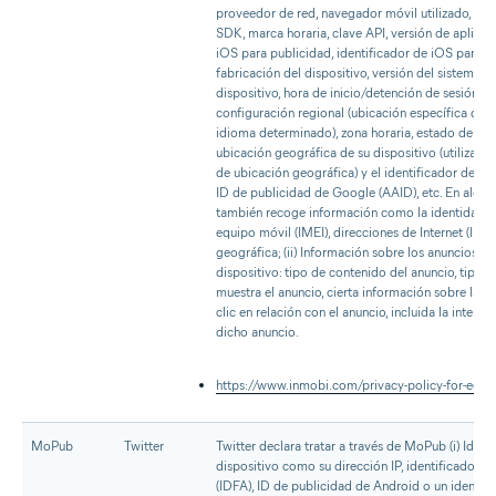
proveedor de red, navegador móvil utilizado, pla
SDK, marca horaria, clave API, versión de aplicaci
iOS para publicidad, identificador de iOS para 
fabricación del dispositivo, versión del sistema o
dispositivo, hora de inicio/detención de sesión, d
configuración regional (ubicación específica don
idioma determinado), zona horaria, estado de red
ubicación geográfica de su dispositivo (utilizan
de ubicación geográfica) y el identificador de pub
ID de publicidad de Google (AAID), etc. En algun
también recoge información como la identidad in
equipo móvil (IMEI), direcciones de Internet (IP) 
geográfica; (ii) Información sobre los anuncios p
dispositivo: tipo de contenido del anuncio, tipo 
muestra el anuncio, cierta información sobre la ac
clic en relación con el anuncio, incluida la intera
dicho anuncio.
https://www.inmobi.com/privacy-policy-for-eea/
MoPub
Twitter
Twitter declara tratar a través de MoPub (i) Ident
dispositivo como su dirección IP, identificador i
(IDFA), ID de publicidad de Android o un identifi