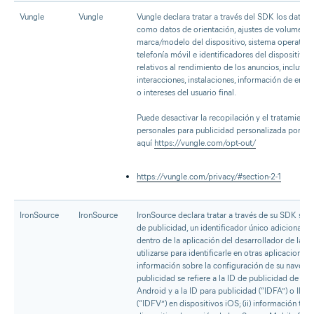
Vungle
Vungle
Vungle declara tratar a través del SDK los datos d
como datos de orientación, ajustes de volumen, 
marca/modelo del dispositivo, sistema operativo
telefonía móvil e identificadores del dispositivo,
relativos al rendimiento de los anuncios, incluye
interacciones, instalaciones, información de en
o intereses del usuario final.
Puede desactivar la recopilación y el tratamiento
personales para publicidad personalizada por pa
aquí
https://vungle.com/opt-out/
https://vungle.com/privacy/#section-2-1
IronSource
IronSource
IronSource declara tratar a través de su SDK sus (i
de publicidad, un identificador único adicional d
dentro de la aplicación del desarrollador de la 
utilizarse para identificarle en otras aplicaciones, 
información sobre la configuración de su navegad
publicidad se refiere a la ID de publicidad de Go
Android y a la ID para publicidad (“IDFA”) o ID 
(“IDFV”) en dispositivos iOS; (ii) información téc