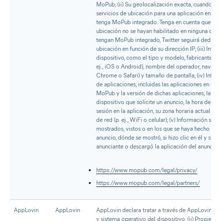
MoPub; (ii) Su geolocalización exacta, cuando se 
servicios de ubicación para una aplicación en su 
tenga MoPub integrado. Tenga en cuenta que cuan
ubicación no se hayan habilitado en ninguna de s
tengan MoPub integrado, Twitter seguirá deduci
ubicación en función de su dirección IP; (iii) Info
dispositivo, como el tipo y modelo, fabricante, si
ej., iOS o Android), nombre del operador, navegado
Chrome o Safari) y tamaño de pantalla; (iv) Infor
de aplicaciones, incluidas las aplicaciones en su 
MoPub y la versión de dichas aplicaciones, la apl
dispositivo que solicite un anuncio, la hora de in
sesión en la aplicación, su zona horaria actual y 
de red (p. ej., WiFi o celular); (v) Información sob
mostrados, vistos o en los que se haya hecho clic
anuncio, dónde se mostró, si hizo clic en él y si vis
anunciante o descargó la aplicación del anuncian
https://www.mopub.com/legal/privacy/
https://www.mopub.com/legal/partners/
AppLovin
AppLovin
AppLovin declara tratar a través de AppLovin SD
y sistema operativo del dispositivo; (ii) Propieda