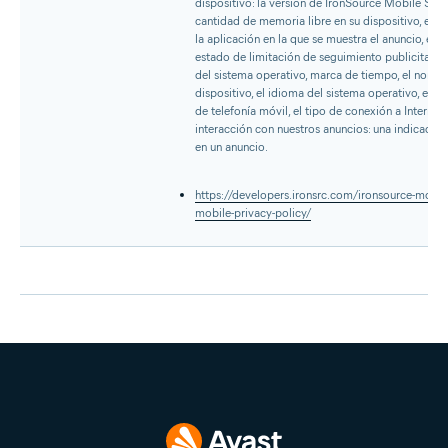
dispositivo: la versión de IronSource Mobile SDK, 
cantidad de memoria libre en su dispositivo, el n
la aplicación en la que se muestra el anuncio, el es
estado de limitación de seguimiento publicitario
del sistema operativo, marca de tiempo, el nombr
dispositivo, el idioma del sistema operativo, el 
de telefonía móvil, el tipo de conexión a Internet (p. e
interacción con nuestros anuncios: una indicación 
en un anuncio.
https://developers.ironsrc.com/ironsource-mobile
mobile-privacy-policy/