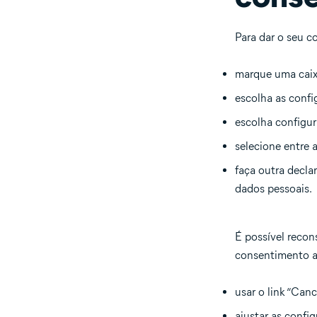
Para dar o seu c
marque uma caixa
escolha as confi
escolha configur
selecione entre 
faça outra decl
dados pessoais.
É possível recon
consentimento a
usar o link “Canc
ajustar as confi