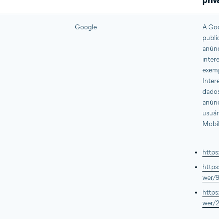
priv
Google
A Goo
publi
anúnc
inter
exemp
Inter
dados
anúnc
usuár
Mobil
https
https
wer/
https
wer/