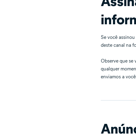
Assin
infor
Se você assinou 
deste canal na f
Observe que se v
qualquer momento
enviamos a você
Anúnc