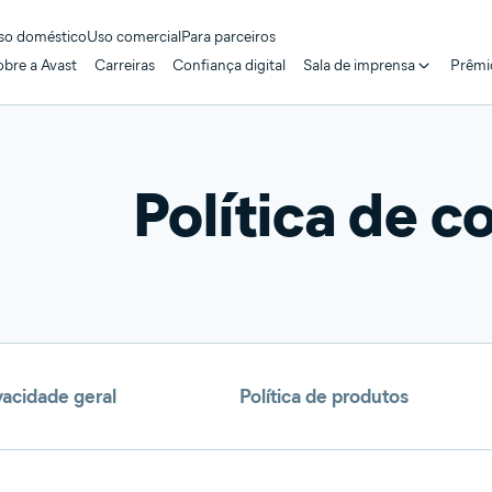
so doméstico
Uso comercial
Para parceiros
obre a Avast
Carreiras
Confiança digital
Sala de imprensa
Prêmi
Política de 
ivacidade geral
Política de produtos