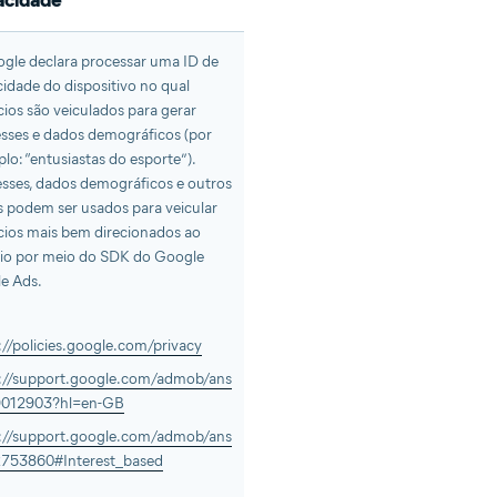
acidade
gle declara processar uma ID de
cidade do dispositivo no qual
ios são veiculados para gerar
esses e dados demográficos (por
lo: “entusiastas do esporte”).
esses, dados demográficos e outros
 podem ser usados para veicular
ios mais bem direcionados ao
io por meio do SDK do Google
e Ads.
://policies.google.com/privacy
://support.google.com/admob/ans
9012903?hl=en-GB
://support.google.com/admob/ans
2753860#Interest_based