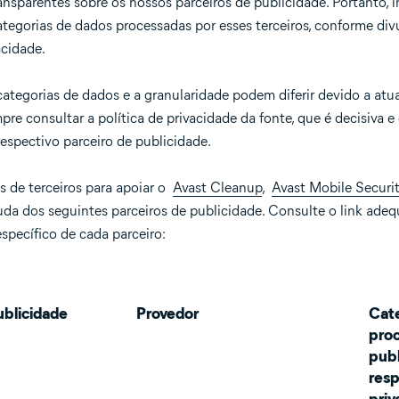
nsparentes sobre os nossos parceiros de publicidade. Portanto, i
ategorias de dados processadas por esses terceiros, conforme di
acidade.
ategorias de dados e a granularidade podem diferir devido a atua
re consultar a política de privacidade da fonte, que é decisiva e 
respectivo parceiro de publicidade.
 de terceiros para apoiar o
Avast Cleanup
,
Avast Mobile Securi
uda dos seguintes parceiros de publicidade. Consulte o link ade
pecífico de cada parceiro:
ublicidade
Provedor
Cate
proc
publ
resp