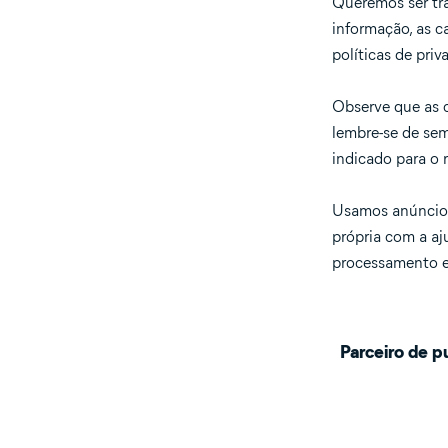
Queremos ser tra
informação, as c
políticas de priv
Observe que as c
lembre-se de semp
indicado para o 
Usamos anúncios
própria com a aj
processamento es
Parceiro de p