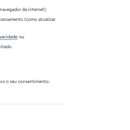
navegador da internet);
ocessamento (como atualizar
ivacidade
; ou
citado.
amos o seu consentimento: