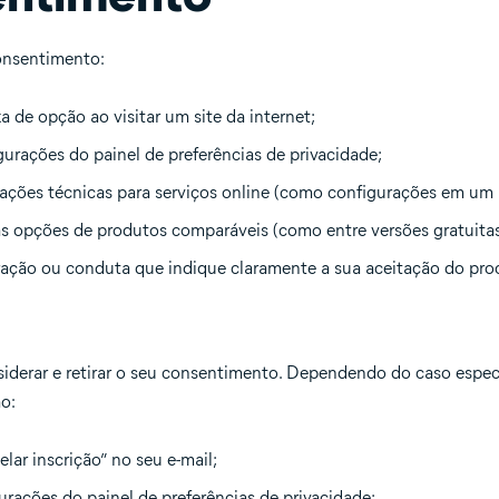
onsentimento:
 de opção ao visitar um site da internet;
gurações do painel de preferências de privacidade;
ações técnicas para serviços online (como configurações em um 
as opções de produtos comparáveis (como entre versões gratuita
aração ou conduta que indique claramente a sua aceitação do pr
siderar e retirar o seu consentimento. Dependendo do caso específi
o:
elar inscrição” no seu e-mail;
gurações do painel de preferências de privacidade;