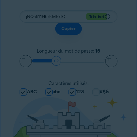
Très fort
Copier
Longueur du mot de passe
:
16
Caractères utilisés
:
ABC
abc
123
#$&