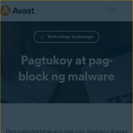
Technology homepage
Pagtukoy at pag-
block ng malware
Para maprotektahan ang mga user, tinutukoy at agad