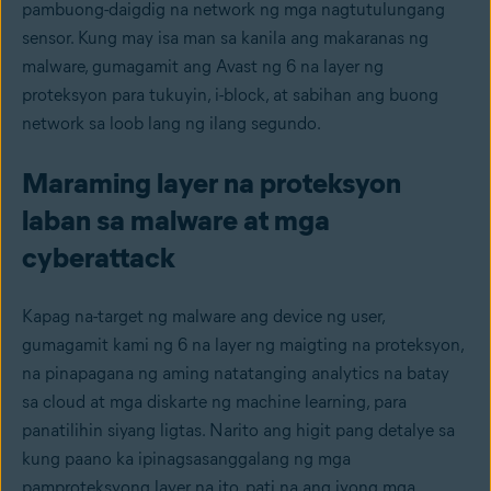
pambuong-daigdig na network ng mga nagtutulungang
sensor. Kung may isa man sa kanila ang makaranas ng
malware, gumagamit ang Avast ng 6 na layer ng
proteksyon para tukuyin, i-block, at sabihan ang buong
network sa loob lang ng ilang segundo.
Maraming layer na proteksyon
laban sa malware at mga
cyberattack
Kapag na-target ng malware ang device ng user,
gumagamit kami ng 6 na layer ng maigting na proteksyon,
na pinapagana ng aming natatanging analytics na batay
sa cloud at mga diskarte ng machine learning, para
panatilihin siyang ligtas. Narito ang higit pang detalye sa
kung paano ka ipinagsasanggalang ng mga
pamproteksyong layer na ito, pati na ang iyong mga