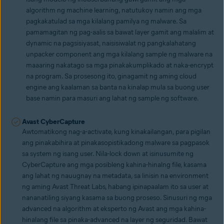
algorithm ng machine learning, natutukoy namin ang mga
pagkakatulad sa mga kilalang pamilya ng malware. Sa
pamamagitan ng pag-aalis sa bawat layer gamit ang malalim at
dynamic na pagsisiyasat, naisisiwalat ng pangkalahatang
unpacker component ang mga kilalang sample ng malware na
maaaring nakatago sa mga pinakakumplikado at naka-encrypt
na program. Sa prosesong ito, ginagamit ng aming cloud
engine ang kaalaman sa banta na kinalap mula sa buong user
base namin para masuri ang lahat ng sample ng software.
Avast CyberCapture
Awtomatikong nag-a-activate, kung kinakailangan, para pigilan
ang pinakabihira at pinakasopistikadong malware sa pagpasok
sa system ng isang user. Nila-lock down at isinusumite ng
CyberCapture ang mga posibleng kahina-hinalng file, kasama
ang lahat ng nauugnay na metadata, sa linisin na environment
ng aming Avast Threat Labs, habang ipinapaalam ito sa user at
nananatiling siyang kasama sa buong proseso. Sinusuri ng mga
advanced na algorithm at eksperto ng Avast ang mga kahina-
hinalang file sa pinaka-advanced na layer ng seguridad. Bawat