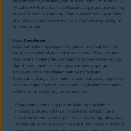
environment sa pagkalkula, kabilang ang isang virtual na CPU,
virtual na RAM, at virtual na OS kasama ang mga subsystem ng
mga ito. Kinokolekta ang mga feature sa panahon ng emulation
at bina-block ang malware ayon sa aming natatanging engine
ng panuntunan.
Avast DeepScreen
Sa pamamagitan ng paggamit ng ganap na virtual machine,
kung saan sinusubok ng clone na version ng OS ng user ang
mga kahina-hinalang file, gumagamit ang DeepScreen ng mga
algorithm ng machine learning para tumukoy ng mga
pagkakatulad sa mga kilalang pamilya ng malware.
Kumokonekta ang virtual machine na tinulungan ng hypervisor
sa cloud engine ng Avast para gamitin ang kaalaman sa banta
na kinalap mula sa buong user base namin.
Pinagsasama namin ang pag-virtualize ng mga kahina-
hinalang application at malalim na instrumentation para
makita sa mataas na antas, pati na sa antas ng tagubilin, kung
ano ang sinusubukang gawin ng sinusuring program. Batay sa
isang modelo ng inobserbahang gawi gamit ang mga