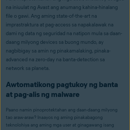
na iniuulat ng Avast ang anumang kahina-hinalang
file o gawi. Ang aming state-of-the-art na
imprastraktura at pag-access sa napakalawak na
dami ng data ng seguridad na natipon mula sa daan-
daang milyong devices sa buong mundo, ay
nagbibigay sa amin ng pinakamalaking, pinaka-
advanced na zero-day na banta-detection sa
network sa planeta.
Awtomatikong pagtukoy ng banta
at pag-alis ng malware
Paano namin pinoprotektahan ang daan-daang milyong
tao araw-araw? Inaayos ng aming pinakabagong
teknolohiya ang aming mga user at ginagawang isang