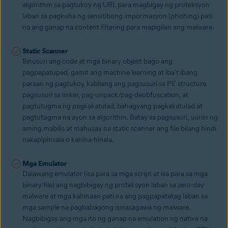
algorithm sa pagtukoy ng URL para magbigay ng proteksyon
laban sa pagkuha ng sensitibong impormasyon (phishing) pati
na ang ganap na content filtering para mapigilan ang malware.
Static Scanner
Sinusuri ang code at mga binary object bago ang
pagpapatupad, gamit ang machine learning at iba't ibang
paraan ng pagtukoy, kabilang ang pagsusuri sa PE structure,
pagsusuri sa linker, pag-unpack/pag-deobfuscation, at
pagtutugma ng pagkakatulad, bahagyang pagkakatulad at
pagtutugma na ayon sa algorithm. Batay sa pagsusuri, uuriin ng
aming mabilis at mahusay na static scanner ang file bilang hindi
nakapipinsala o kahina-hinala.
Mga Emulator
Dalawang emulator (isa para sa mga script at isa para sa mga
binary file) ang nagbibigay ng proteksyon laban sa zero-day
malware at mga kahinaan pati na ang pagpapatatag laban sa
mga sample na pagbabagong isinasagawa ng malware.
Nagbibigay ang mga ito ng ganap na emulation ng native na