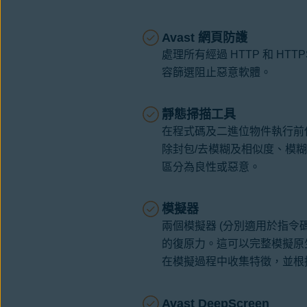
Avast 網頁防護
處理所有經過 HTTP 和 H
容篩選阻止惡意軟體。
靜態掃描工具
在程式碼及二進位物件執行前
除封包/去模糊及相似度、模
區分為良性或惡意。
模擬器
兩個模擬器 (分別適用於指令
的復原力。這可以完整模擬原生
在模擬過程中收集特徵，並根
Avast DeepScreen