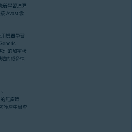
用機器學習演算
Avast 雲
使用機器學習
eric
離模糊處理的加密樣
群體的威脅情
統。
驗室的無塵環
全防護層中檢查