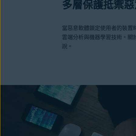
多層保護抵禦惡
當惡意軟體鎖定使用者的裝置
雲端分析與機器學習技術。關
說。