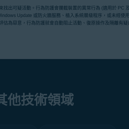
出可疑活動。行為防護會攔截裝置的異常行為 (適用於 PC 及 An
indows Update 或防火牆服務、植入系統層級程序，或未經
評估為惡意，行為防護就會自動阻止活動、復原操作及隔離有疑
其他技術領域