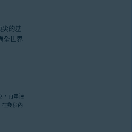
頂尖的基
構全世界
器，再串連
，在幾秒內