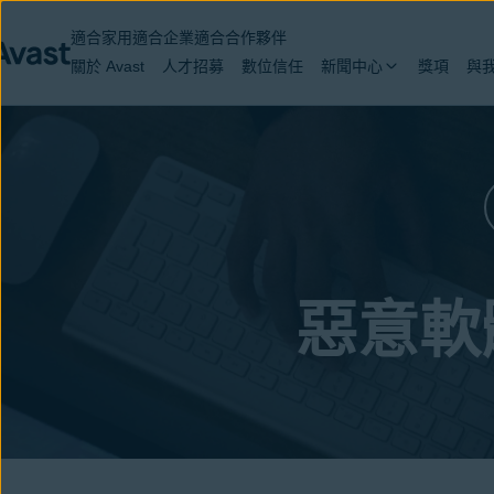
適合家用
適合企業
適合合作夥伴
關於 Avast
人才招募
數位信任
新聞中心
獎項
與
惡意軟