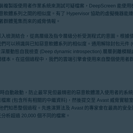
複製版使用者作業系統來測試可疑檔案，DeepScreen 能使
系列之間的相似度。有了 Hypervisor 協助的虛擬機器能連接 
者群體蒐集而來的威脅情報。
深入檢測結合，從高層級及指令層級分析受測程式的意圖。根據
可以辨識與已知惡意軟體系列的相似度。通用解除封包元件 (Gen
能藉由深層動態自我檢查 (Deep dynamic introspection) 層層剝
體樣本。在這個過程中，我們的雲端引擎會使用來自整個使用者
re 會在需要時自動啟動，防止最罕見但最精密的惡意軟體潛入使用者的系
潛在惡意檔案 (包含所有相關的中繼資料)，然後提交至 Avast 威脅實
們知悉整個過程。先進演算法及 Avast 的專家會在最高的安
每天分析超過 20,000 個不同的檔案。