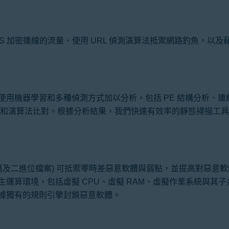
TTPS 加密連線的流量、使用 URL 偵測演算法抵禦網路釣魚，以
使用機器學習和多種偵測方式加以分析，包括 PE 結構分析、連
糊和演算法比對。根據分析結果，我們快速有效率的靜態掃描工
碼及二進位檔案) 可抵禦零時差惡意軟體與弱點，並提高對惡意
運算環境，包括虛擬 CPU、虛擬 RAM、虛擬作業系統與其
據獨有的規則引擎封鎖惡意軟體。