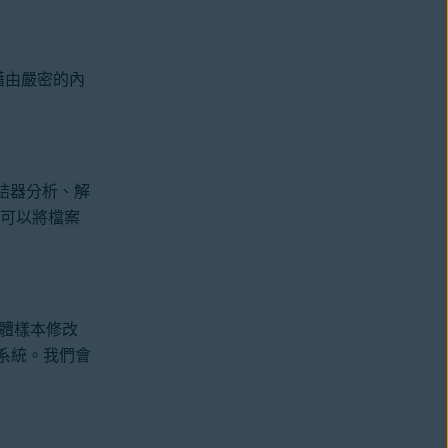
及藉由嚴密的內
結器分析、解
具可以將檔案
軟體樣本修改
子系統。我們會