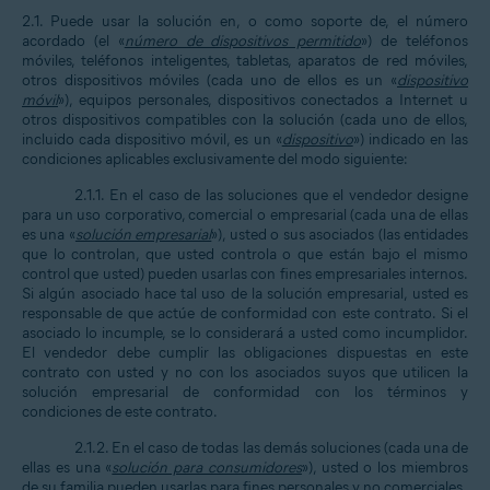
2.1. Puede usar la solución en, o como soporte de, el número
acordado (el «
número de dispositivos permitido
») de teléfonos
móviles, teléfonos inteligentes, tabletas, aparatos de red móviles,
otros dispositivos móviles (cada uno de ellos es un «
dispositivo
móvil
»), equipos personales, dispositivos conectados a Internet u
otros dispositivos compatibles con la solución (cada uno de ellos,
incluido cada dispositivo móvil, es un «
dispositivo
») indicado en las
condiciones aplicables exclusivamente del modo siguiente:
2.1.1. En el caso de las soluciones que el vendedor designe
para un uso corporativo, comercial o empresarial (cada una de ellas
es una «
solución empresarial
»), usted o sus asociados (las entidades
que lo controlan, que usted controla o que están bajo el mismo
control que usted) pueden usarlas con fines empresariales internos.
Si algún asociado hace tal uso de la solución empresarial, usted es
responsable de que actúe de conformidad con este contrato. Si el
asociado lo incumple, se lo considerará a usted como incumplidor.
El vendedor debe cumplir las obligaciones dispuestas en este
contrato con usted y no con los asociados suyos que utilicen la
solución empresarial de conformidad con los términos y
condiciones de este contrato.
2.1.2. En el caso de todas las demás soluciones (cada una de
ellas es una «
solución para consumidores
»), usted o los miembros
de su familia pueden usarlas para fines personales y no comerciales.