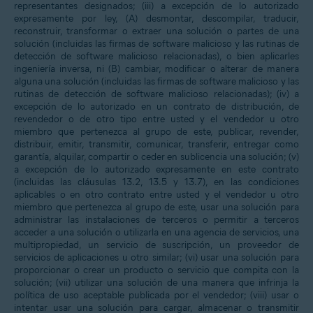
representantes designados; (iii) a excepción de lo autorizado
expresamente por ley, (A) desmontar, descompilar, traducir,
reconstruir, transformar o extraer una solución o partes de una
solución (incluidas las firmas de software malicioso y las rutinas de
detección de software malicioso relacionadas), o bien aplicarles
ingeniería inversa, ni (B) cambiar, modificar o alterar de manera
alguna una solución (incluidas las firmas de software malicioso y las
rutinas de detección de software malicioso relacionadas); (iv) a
excepción de lo autorizado en un contrato de distribución, de
revendedor o de otro tipo entre usted y el vendedor u otro
miembro que pertenezca al grupo de este, publicar, revender,
distribuir, emitir, transmitir, comunicar, transferir, entregar como
garantía, alquilar, compartir o ceder en sublicencia una solución; (v)
a excepción de lo autorizado expresamente en este contrato
(incluidas las cláusulas 13.2, 13.5 y 13.7), en las condiciones
aplicables o en otro contrato entre usted y el vendedor u otro
miembro que pertenezca al grupo de este, usar una solución para
administrar las instalaciones de terceros o permitir a terceros
acceder a una solución o utilizarla en una agencia de servicios, una
multipropiedad, un servicio de suscripción, un proveedor de
servicios de aplicaciones u otro similar; (vi) usar una solución para
proporcionar o crear un producto o servicio que compita con la
solución; (vii) utilizar una solución de una manera que infrinja la
política de uso aceptable publicada por el vendedor; (viii) usar o
intentar usar una solución para cargar, almacenar o transmitir