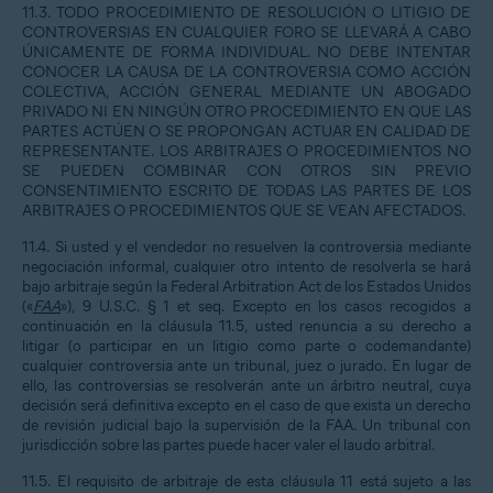
11.3. TODO PROCEDIMIENTO DE RESOLUCIÓN O LITIGIO DE
CONTROVERSIAS EN CUALQUIER FORO SE LLEVARÁ A CABO
ÚNICAMENTE DE FORMA INDIVIDUAL. NO DEBE INTENTAR
CONOCER LA CAUSA DE LA CONTROVERSIA COMO ACCIÓN
COLECTIVA, ACCIÓN GENERAL MEDIANTE UN ABOGADO
PRIVADO NI EN NINGÚN OTRO PROCEDIMIENTO EN QUE LAS
PARTES ACTÚEN O SE PROPONGAN ACTUAR EN CALIDAD DE
REPRESENTANTE. LOS ARBITRAJES O PROCEDIMIENTOS NO
SE PUEDEN COMBINAR CON OTROS SIN PREVIO
CONSENTIMIENTO ESCRITO DE TODAS LAS PARTES DE LOS
ARBITRAJES O PROCEDIMIENTOS QUE SE VEAN AFECTADOS.
11.4. Si usted y el vendedor no resuelven la controversia mediante
negociación informal, cualquier otro intento de resolverla se hará
bajo arbitraje según la Federal Arbitration Act de los Estados Unidos
(«
FAA
»), 9 U.S.C. § 1 et seq. Excepto en los casos recogidos a
continuación en la cláusula 11.5, usted renuncia a su derecho a
litigar (o participar en un litigio como parte o codemandante)
cualquier controversia ante un tribunal, juez o jurado. En lugar de
ello, las controversias se resolverán ante un árbitro neutral, cuya
decisión será definitiva excepto en el caso de que exista un derecho
de revisión judicial bajo la supervisión de la FAA. Un tribunal con
jurisdicción sobre las partes puede hacer valer el laudo arbitral.
11.5. El requisito de arbitraje de esta cláusula 11 está sujeto a las