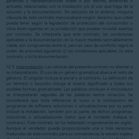
garantías y representaciones orales o por escrito, anteriores o
actuales, relacionadas con la instalación y/o el uso que haga de la
solución y la documentación. Sin perjuicio de lo anterior, ninguna
cláusula de este contrato menoscabará ningún derecho que usted
pueda tener según la legislación de protección del consumidor u
otras leyes vigentes en su jurisdicción que puedan no estar exentas
por contrato. Se interpreta que este contrato, las condiciones
aplicables y la documentación, en la mayor medida razonablemente
viable, son congruentes entre sí, pero en caso de conflicto regirá el
orden de prioridad siguiente: (i) las condiciones aplicables; (ii) este
contrato; y (iii) la documentación.
12.5.
Interpretación
. Las rúbricas del presente contrato no afectan a
su interpretación. El uso de un género gramatical abarca el resto de
géneros. El singular incluye el plural y al contrario. La definición de
un término o locución otorga el mismo significado a todas sus
posibles formas gramaticales. Las palabras «incluye» e «incluida/o»
se interpretarán seguidas de las palabras «entre otras/os». Se
considerará que toda referencia al «uso» o la «utilización» de
programas de software, soluciones o actualizaciones por su parte
incluye la instalación, también por su parte, de dichos programas,
soluciones o actualizaciones (salvo que el contexto indique lo
contrario). Este contrato se ha redactado originalmente en inglés.
Aunque el vendedor puede proporcionarle una o más versiones
traducidas de este contrato para su conveniencia, la versión inglesa