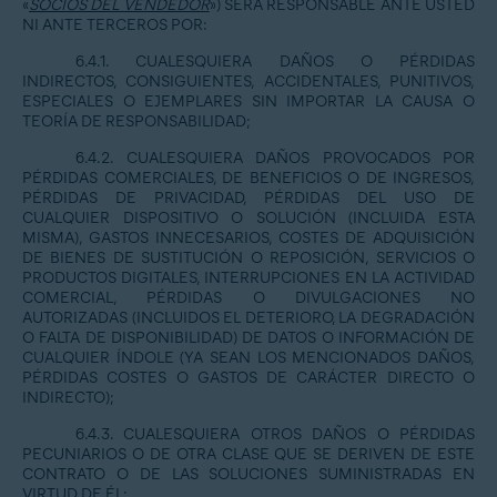
«
SOCIOS DEL VENDEDOR
») SERÁ RESPONSABLE ANTE USTED
NI ANTE TERCEROS POR:
6.4.1. CUALESQUIERA DAÑOS O PÉRDIDAS
INDIRECTOS, CONSIGUIENTES, ACCIDENTALES, PUNITIVOS,
ESPECIALES O EJEMPLARES SIN IMPORTAR LA CAUSA O
TEORÍA DE RESPONSABILIDAD;
6.4.2. CUALESQUIERA DAÑOS PROVOCADOS POR
PÉRDIDAS COMERCIALES, DE BENEFICIOS O DE INGRESOS,
PÉRDIDAS DE PRIVACIDAD, PÉRDIDAS DEL USO DE
CUALQUIER DISPOSITIVO O SOLUCIÓN (INCLUIDA ESTA
MISMA), GASTOS INNECESARIOS, COSTES DE ADQUISICIÓN
DE BIENES DE SUSTITUCIÓN O REPOSICIÓN, SERVICIOS O
PRODUCTOS DIGITALES, INTERRUPCIONES EN LA ACTIVIDAD
COMERCIAL, PÉRDIDAS O DIVULGACIONES NO
AUTORIZADAS (INCLUIDOS EL DETERIORO, LA DEGRADACIÓN
O FALTA DE DISPONIBILIDAD) DE DATOS O INFORMACIÓN DE
CUALQUIER ÍNDOLE (YA SEAN LOS MENCIONADOS DAÑOS,
PÉRDIDAS COSTES O GASTOS DE CARÁCTER DIRECTO O
INDIRECTO);
6.4.3. CUALESQUIERA OTROS DAÑOS O PÉRDIDAS
PECUNIARIOS O DE OTRA CLASE QUE SE DERIVEN DE ESTE
CONTRATO O DE LAS SOLUCIONES SUMINISTRADAS EN
VIRTUD DE ÉL;