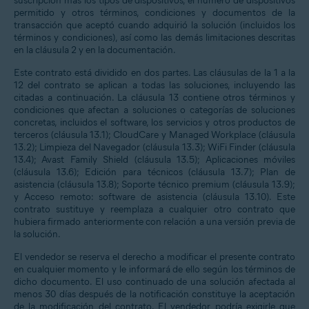
suscripción más los tipos de dispositivos, el número de dispositivos
permitido y otros términos, condiciones y documentos de la
transacción que aceptó cuando adquirió la solución (incluidos los
términos y condiciones), así como las demás limitaciones descritas
en la cláusula 2 y en la documentación.
Este contrato está dividido en dos partes. Las cláusulas de la 1 a la
12 del contrato se aplican a todas las soluciones, incluyendo las
citadas a continuación. La cláusula 13 contiene otros términos y
condiciones que afectan a soluciones o categorías de soluciones
concretas, incluidos el software, los servicios y otros productos de
terceros (cláusula 13.1); CloudCare y Managed Workplace (cláusula
13.2); Limpieza del Navegador (cláusula 13.3); WiFi Finder (cláusula
13.4); Avast Family Shield (cláusula 13.5); Aplicaciones móviles
(cláusula 13.6); Edición para técnicos (cláusula 13.7); Plan de
asistencia (cláusula 13.8); Soporte técnico premium (cláusula 13.9);
y Acceso remoto: software de asistencia (cláusula 13.10). Este
contrato sustituye y reemplaza a cualquier otro contrato que
hubiera firmado anteriormente con relación a una versión previa de
la solución.
El vendedor se reserva el derecho a modificar el presente contrato
en cualquier momento y le informará de ello según los términos de
dicho documento. El uso continuado de una solución afectada al
menos 30 días después de la notificación constituye la aceptación
de la modificación del contrato. El vendedor podría exigirle que