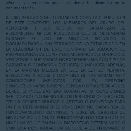
ciñan a los requisitos que el vendedor ha dispuesto en la
documentación.
6.2. SIN PERJUICIO DE LO ESTABLECIDO EN LA CLÁUSULA 6.1
DE ESTE CONTRATO, LOS MIEMBROS DEL GRUPO DEL
VENDEDOR Y SUS SOCIOS NO GARANTIZAN EL
RENDIMIENTO NI LOS RESULTADOS QUE SE OBTENDRÁN
DURANTE EL USO DE NINGUNA SOLUCIÓN O
DOCUMENTACIÓN. SIN PERJUICIO DE LO ESTABLECIDO EN
LA CLÁUSULA 6.1 DE ESTE CONTRATO, LA SOLUCIÓN SE
PROPORCIONA «TAL CUAL» Y LOS MIEMBROS DEL GRUPO DEL
VENDEDOR Y SUS SOCIOS NO EXTIENDEN NINGÚN TIPO DE
GARANTÍA O CONDICIÓN EXPLÍCITA O IMPLÍCITA; ADEMÁS,
EN LA MÁXIMA MEDIDA EN QUE LA LEY LO PERMITA,
RENUNCIAN A TODAS Y CADA UNA DE LAS GARANTÍAS Y
CONDICIONES IMPLÍCITAS POR LEY, DERECHO
CONSUETUDINARIO, JURISPRUDENCIA U OTRAS TEORÍAS DEL
DERECHO, INCLUIDAS LAS GARANTÍAS O CONDICIONES
IMPLÍCITAS DE NO INFRINGIR LOS DERECHOS DE TERCEROS,
TÍTULO, COMERCIABILIDAD Y APTITUD O IDONEIDAD PARA
UN FIN DETERMINADO. EL VENDEDOR NO GARANTIZA EL
FUNCIONAMIENTO CONTINUO Y LIBRE DE ERRORES DE
NINGUNA SOLUCIÓN, EL FUNCIONAMIENTO CORRECTO DE
NINGUNA SOLUCIÓN EN UN DISPOSITIVO DETERMINADO O
CON UNA CONFIGURACIÓN CONCRETA DE HARDWARE O