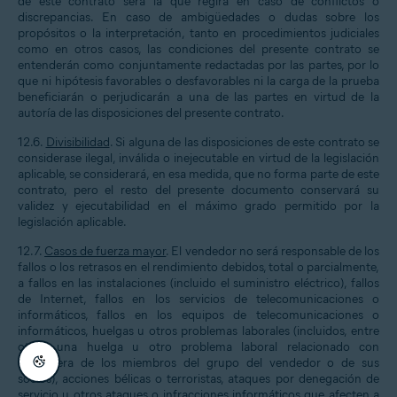
de este contrato será la que regirá en caso de conflictos o
discrepancias. En caso de ambigüedades o dudas sobre los
propósitos o la interpretación, tanto en procedimientos judiciales
como en otros casos, las condiciones del presente contrato se
entenderán como conjuntamente redactadas por las partes, por lo
que ni hipótesis favorables o desfavorables ni la carga de la prueba
beneficiarán o perjudicarán a una de las partes en virtud de la
autoría de las disposiciones del presente contrato.
12.6.
Divisibilidad
. Si alguna de las disposiciones de este contrato se
considerase ilegal, inválida o inejecutable en virtud de la legislación
aplicable, se considerará, en esa medida, que no forma parte de este
contrato, pero el resto del presente documento conservará su
validez y ejecutabilidad en el máximo grado permitido por la
legislación aplicable.
12.7.
Casos de fuerza mayor
. El vendedor no será responsable de los
fallos o los retrasos en el rendimiento debidos, total o parcialmente,
a fallos en las instalaciones (incluido el suministro eléctrico), fallos
de Internet, fallos en los servicios de telecomunicaciones o
informáticos, fallos en los equipos de telecomunicaciones o
informáticos, huelgas u otros problemas laborales (incluidos, entre
otros, una huelga u otro problema laboral relacionado con
cualquiera de los miembros del grupo del vendedor o de sus
socios), acciones bélicas o terroristas, ataques por denegación de
servicio u otros ataques o infracciones informáticos que afecten a