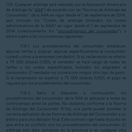
11.6. Cualquier arbitraje será realizado por la Asociación Americana
de Arbitraje (la “
AAA
”) de acuerdo con las “Normas de Arbitraje del
Consumidor” de la AAA en vigor desde el 1 de septiembre de 2014,
que incluyen los “Costes de arbitraje (incluidos los costes
administrativos de la AAA)” en vigor desde el 1 de septiembre de
2014 (colectivamente, los “
procedimientos del consumidor
”), y
estará sujeto a las circunstancias siguientes:
11.6.1. Los procedimientos del consumidor establecen
algunas tarifas y asignan algunas específicamente al consumidor
(usted) y otras a la empresa (vendedor). Si su reclamación es inferior
a 75 000 dólares (USD), el vendedor se hará cargo de todas las
tarifas y los costes especificados, incluidos los asignados al
consumidor. El vendedor no correrá con ningún otro tipo de gasto.
Si la reclamación es superior a 75 000 dólares (USD), el pago se
regulará por los procedimientos del consumidor.
11.6.2. Salvo lo dispuesto a continuación, los
procedimientos del consumidor de la AAA se aplicarán a todas las
controversias entre las partes. No obstante, conforme a la Norma
de Arbitraje del Consumidor R-1(e), una parte puede someter la
correcta aplicación de las Normas de Arbitraje del Consumidor a un
árbitro para una decisión final. Este contrato rige hasta el punto en
que entra en conflicto con los procedimientos del consumidor. El
arbitraje solo dará comienzo en la provincia o en cualquier otra