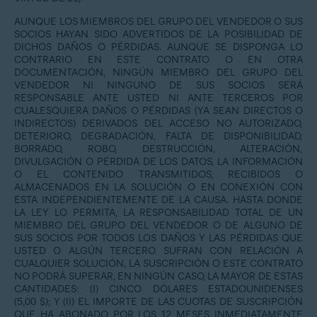
AUNQUE LOS MIEMBROS DEL GRUPO DEL VENDEDOR O SUS
SOCIOS HAYAN SIDO ADVERTIDOS DE LA POSIBILIDAD DE
DICHOS DAÑOS O PÉRDIDAS. AUNQUE SE DISPONGA LO
CONTRARIO EN ESTE CONTRATO O EN OTRA
DOCUMENTACIÓN, NINGÚN MIEMBRO DEL GRUPO DEL
VENDEDOR NI NINGUNO DE SUS SOCIOS SERÁ
RESPONSABLE ANTE USTED NI ANTE TERCEROS POR
CUALESQUIERA DAÑOS O PÉRDIDAS (YA SEAN DIRECTOS O
INDIRECTOS) DERIVADOS DEL ACCESO NO AUTORIZADO,
DETERIORO, DEGRADACIÓN, FALTA DE DISPONIBILIDAD,
BORRADO, ROBO, DESTRUCCIÓN, ALTERACIÓN,
DIVULGACIÓN O PÉRDIDA DE LOS DATOS, LA INFORMACIÓN
O EL CONTENIDO TRANSMITIDOS, RECIBIDOS O
ALMACENADOS EN LA SOLUCIÓN O EN CONEXIÓN CON
ESTA INDEPENDIENTEMENTE DE LA CAUSA. HASTA DONDE
LA LEY LO PERMITA, LA RESPONSABILIDAD TOTAL DE UN
MIEMBRO DEL GRUPO DEL VENDEDOR O DE ALGUNO DE
SUS SOCIOS POR TODOS LOS DAÑOS Y LAS PÉRDIDAS QUE
USTED O ALGÚN TERCERO SUFRAN CON RELACIÓN A
CUALQUIER SOLUCIÓN, LA SUSCRIPCIÓN O ESTE CONTRATO
NO PODRÁ SUPERAR, EN NINGÚN CASO, LA MAYOR DE ESTAS
CANTIDADES: (I) CINCO DÓLARES ESTADOUNIDENSES
(5,00 $); Y (II) EL IMPORTE DE LAS CUOTAS DE SUSCRIPCIÓN
QUE HA ABONADO POR LOS 12 MESES INMEDIATAMENTE