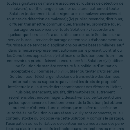
toutes signatures de malware associées et routines de détection de
malware), ou (B) changer, modifier ou altérer autrement toute
Solution (notamment toutes signatures de malware associées et
routines de détection de malware) ; (iv) publier, revendre, distribuer,
diffuser, transmettre, communiquer, transférer, promettre, louer,
partager ou sous-licencier toute Solution ; (v) accorder à un
quelconque tiers l’accès à ou l’utilisation de toute Solution sur un
service bureau, service de partage de temps ou d’abonnement ou
fournisseur de services d’applications ou autre bases similaires, sauf
dans la mesure expressément autorisée par le présent Contrat ou
les Conditions applicables ; (vi) utiliser une Solution pour fournir ou
concevoir un produit faisant concurrence à la Solution ; (vii) utiliser
une Solution de manière contraire à la politique d'utilisation
acceptable du Fournisseur ; (viii) utiliser ou tenter d'utiliser une
Solution pour télécharger, stocker ou transmettre des données,
informations ou supports qui : violent les droits de propriété
intellectuelle ou autres de tiers ; contiennent des éléments illicites,
nuisibles, menaçants, abusifs, diffamatoires ou autrement
répréhensibles ; endommagent, désactivent ou perturbent d'une
quelconque manière le fonctionnement de la Solution ; (ix) obtenir
ou tenter d'obtenir d'une quelconque manière un accès non
autorisé à une Solution ou aux réseaux qui y sont connectés, ou au
contenu stocké ou proposé via cette Solution, y compris le piratage,
l'usurpation ou les tentatives de contourner ou neutraliser des pare-
feux ou d'autres dispositifs technologiques, protections ou mesures