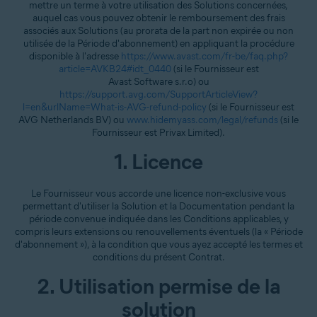
mettre un terme à votre utilisation des Solutions concernées,
auquel cas vous pouvez obtenir le remboursement des frais
associés aux Solutions (au prorata de la part non expirée ou non
utilisée de la Période d'abonnement) en appliquant la procédure
disponible à l'adresse
https://www.avast.com/fr-be/faq.php?
article=AVKB24#idt_0440
(si le Fournisseur est
Avast Software s.r.o) ou
https://support.avg.com/SupportArticleView?
l=en&urlName=What-is-AVG-refund-policy
(si le Fournisseur est
AVG Netherlands BV) ou
www.hidemyass.com/legal/refunds
(si le
Fournisseur est Privax Limited).
1. Licence
Le Fournisseur vous accorde une licence non-exclusive vous
permettant d'utiliser la Solution et la Documentation pendant la
période convenue indiquée dans les Conditions applicables, y
compris leurs extensions ou renouvellements éventuels (la « Période
d'abonnement »), à la condition que vous ayez accepté les termes et
conditions du présent Contrat.
2. Utilisation permise de la
solution