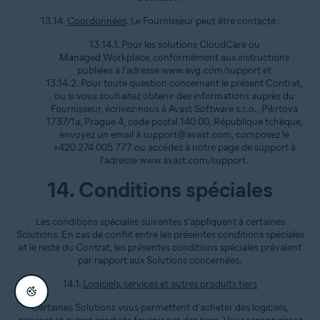
13.14.
Coordonnées
. Le Fournisseur peut être contacté :
13.14.1. Pour les solutions CloudCare ou
Managed Workplace, conformément aux instructions
publiées à l'adresse www.avg.com/support et
13.14.2. Pour toute question concernant le présent Contrat,
ou si vous souhaitez obtenir des informations auprès du
Fournisseur, écrivez-nous à Avast Software s.r.o., Pikrtova
1737/1a, Prague 4, code postal 140 00, République tchèque,
envoyez un email à support@avast.com, composez le
+420 274 005 777 ou accédez à notre page de support à
l'adresse www.avast.com/support.
14. Conditions spéciales
Les conditions spéciales suivantes s’appliquent à certaines
Solutions. En cas de conflit entre les présentes conditions spéciales
et le reste du Contrat, les présentes conditions spéciales prévalent
par rapport aux Solutions concernées.
14.1.
Logiciels, services et autres produits tiers
Certaines Solutions vous permettent d'acheter des logiciels,