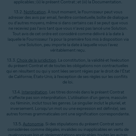
applicables ; (ii) le présent Contrat ; et (iii) la Documentation.
13.2.
Notification
. À tout moment, le Fournisseur peut vous
adresser des avis par email, fenêtre contextuelle, boîte de dialogue
ou d’autres moyens, même si dans certains cas il se peut que vous
ne receviez pas l’avis tant que vous n’avez pas lancé une Solution.
Tout avis de cet ordre est considéré comme délivré à la date à
laquelle le Fournisseur l’a pour la première fois mis à disposition via
une Solution, peu importe la date à laquelle vous l’avez
véritablement reçu.
13.3.
Choix de la juridiction
. La constitution, la validité et l’exécution
du présent Contrat et de toutes les obligations non contractuelles
qui en résultent ou qui y sont liées seront régies par le droit de l’État
de Californie, États-Unis, à l’exception de ses règles sur les conflits
de loi.
13.4.
Interprétation
. Les titres donnés dans le présent Contrat
n’affecte pas son interprétation. L’utilisation d’un genre, masculin
ou féminin, inclut tous les genres. Le singulier inclut le pluriel, et
inversement. Lorsqu’un mot ou une expression est défini(e), ses
autres formes grammaticales ont une signification correspondante.
13.5.
Autonomie
. Si des stipulations du présent Contrat sont
considérées comme illégales, invalides ou inapplicables en vertu de
quelconques lois et règlementations applicables, toutes les autres