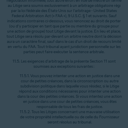
négociation informelle, tout autre effort en vue de mettre un terme
au Litige sera soumis exclusivement à un arbitrage obligatoire régi
par la loi fédérale des États-Unis sur l’arbitrage - United States
Federal Arbitration Act (« FAA »), 9 U.S.C. § 1 et suivants. Sauf
indications contraires ci-dessous, vous renoncez au droit de porter
(ou d’y participer en tant que partie ou membre du groupe pour
une action de groupe) tout Litige devant la justice. En lieu et place,
tout Litige sera résolu par-devant un arbitre neutre dont la décision
aura un caractère final, sauf dans le cas d’un droit de recours limité
en vertu du FAA. Tout tribunal ayant juridiction personnelle sur les
parties peut faire exécuter la sentence arbitrale.
11.5. Les exigences d'arbitrage de la présente Section 11 sont
soumises aux exceptions suivantes :
11.5.1. Vous pouvez intenter une action en justice dans une
cour de petites créances, dans la circonscription ou autre
subdivision politique dans laquelle vous résidez, si le Litige
répond aux conditions nécessaires pour intenter une action
dans la cour des petites créances. Si vous intentez une action
en justice dans une cour de petites créances, vous êtes
responsable de tous les frais de justice.
11.5.2. Tous les Litiges concernant une mauvaise utilisation
de votre propriété intellectuelle ou de celle du Fournisseur
seront résolus au tribunal.