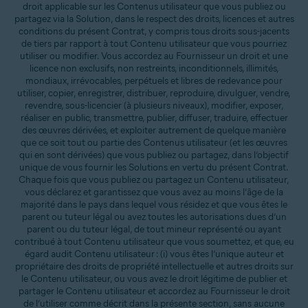
droit applicable sur les Contenus utilisateur que vous publiez ou
partagez via la Solution, dans le respect des droits, licences et autres
conditions du présent Contrat, y compris tous droits sous-jacents
de tiers par rapport à tout Contenu utilisateur que vous pourriez
utiliser ou modifier. Vous accordez au Fournisseur un droit et une
licence non exclusifs, non restreints, inconditionnels, illimités,
mondiaux, irrévocables, perpétuels et libres de redevance pour
utiliser, copier, enregistrer, distribuer, reproduire, divulguer, vendre,
revendre, sous-licencier (à plusieurs niveaux), modifier, exposer,
réaliser en public, transmettre, publier, diffuser, traduire, effectuer
des œuvres dérivées, et exploiter autrement de quelque manière
que ce soit tout ou partie des Contenus utilisateur (et les œuvres
qui en sont dérivées) que vous publiez ou partagez, dans l’objectif
unique de vous fournir les Solutions en vertu du présent Contrat.
Chaque fois que vous publiez ou partagez un Contenu utilisateur,
vous déclarez et garantissez que vous avez au moins l’âge de la
majorité dans le pays dans lequel vous résidez et que vous êtes le
parent ou tuteur légal ou avez toutes les autorisations dues d’un
parent ou du tuteur légal, de tout mineur représenté ou ayant
contribué à tout Contenu utilisateur que vous soumettez, et que, eu
égard audit Contenu utilisateur : (i) vous êtes l’unique auteur et
propriétaire des droits de propriété intellectuelle et autres droits sur
le Contenu utilisateur, ou vous avez le droit légitime de publier et
partager le Contenu utilisateur et accordez au Fournisseur le droit
de l’utiliser comme décrit dans la présente section, sans aucune