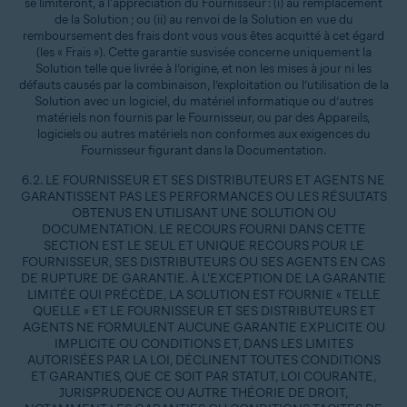
se limiteront, à l'appréciation du Fournisseur : (i) au remplacement
de la Solution ; ou (ii) au renvoi de la Solution en vue du
remboursement des frais dont vous vous êtes acquitté à cet égard
(les « Frais »). Cette garantie susvisée concerne uniquement la
Solution telle que livrée à l’origine, et non les mises à jour ni les
défauts causés par la combinaison, l’exploitation ou l’utilisation de la
Solution avec un logiciel, du matériel informatique ou d’autres
matériels non fournis par le Fournisseur, ou par des Appareils,
logiciels ou autres matériels non conformes aux exigences du
Fournisseur figurant dans la Documentation.
6.2. LE FOURNISSEUR ET SES DISTRIBUTEURS ET AGENTS NE
GARANTISSENT PAS LES PERFORMANCES OU LES RÉSULTATS
OBTENUS EN UTILISANT UNE SOLUTION OU
DOCUMENTATION. LE RECOURS FOURNI DANS CETTE
SECTION EST LE SEUL ET UNIQUE RECOURS POUR LE
FOURNISSEUR, SES DISTRIBUTEURS OU SES AGENTS EN CAS
DE RUPTURE DE GARANTIE. À L'EXCEPTION DE LA GARANTIE
LIMITÉE QUI PRÉCÈDE, LA SOLUTION EST FOURNIE « TELLE
QUELLE » ET LE FOURNISSEUR ET SES DISTRIBUTEURS ET
AGENTS NE FORMULENT AUCUNE GARANTIE EXPLICITE OU
IMPLICITE OU CONDITIONS ET, DANS LES LIMITES
AUTORISÉES PAR LA LOI, DÉCLINENT TOUTES CONDITIONS
ET GARANTIES, QUE CE SOIT PAR STATUT, LOI COURANTE,
JURISPRUDENCE OU AUTRE THÉORIE DE DROIT,