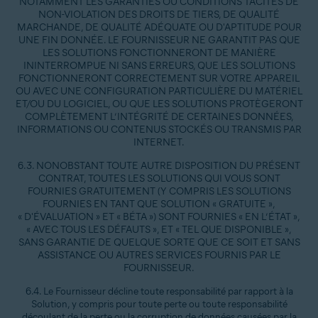
NOTAMMENT LES GARANTIES OU CONDITIONS TACITES DE
NON-VIOLATION DES DROITS DE TIERS, DE QUALITÉ
MARCHANDE, DE QUALITÉ ADÉQUATE OU D'APTITUDE POUR
UNE FIN DONNÉE. LE FOURNISSEUR NE GARANTIT PAS QUE
LES SOLUTIONS FONCTIONNERONT DE MANIÈRE
ININTERROMPUE NI SANS ERREURS, QUE LES SOLUTIONS
FONCTIONNERONT CORRECTEMENT SUR VOTRE APPAREIL
OU AVEC UNE CONFIGURATION PARTICULIÈRE DU MATÉRIEL
ET/OU DU LOGICIEL, OU QUE LES SOLUTIONS PROTÈGERONT
COMPLÈTEMENT L’INTÉGRITÉ DE CERTAINES DONNÉES,
INFORMATIONS OU CONTENUS STOCKÉS OU TRANSMIS PAR
INTERNET.
6.3. NONOBSTANT TOUTE AUTRE DISPOSITION DU PRÉSENT
CONTRAT, TOUTES LES SOLUTIONS QUI VOUS SONT
FOURNIES GRATUITEMENT (Y COMPRIS LES SOLUTIONS
FOURNIES EN TANT QUE SOLUTION « GRATUITE »,
« D'ÉVALUATION » ET « BÉTA ») SONT FOURNIES « EN L’ÉTAT »,
« AVEC TOUS LES DÉFAUTS », ET « TEL QUE DISPONIBLE »,
SANS GARANTIE DE QUELQUE SORTE QUE CE SOIT ET SANS
ASSISTANCE OU AUTRES SERVICES FOURNIS PAR LE
FOURNISSEUR.
6.4. Le Fournisseur décline toute responsabilité par rapport à la
Solution, y compris pour toute perte ou toute responsabilité
découlant de la perte ou la corruption de données causées par la