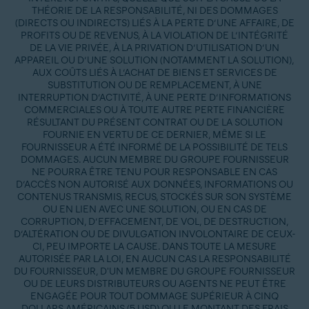
THÉORIE DE LA RESPONSABILITÉ, NI DES DOMMAGES
(DIRECTS OU INDIRECTS) LIÉS À LA PERTE D’UNE AFFAIRE, DE
PROFITS OU DE REVENUS, À LA VIOLATION DE L’INTÉGRITÉ
DE LA VIE PRIVÉE, À LA PRIVATION D’UTILISATION D’UN
APPAREIL OU D’UNE SOLUTION (NOTAMMENT LA SOLUTION),
AUX COÛTS LIÉS À L’ACHAT DE BIENS ET SERVICES DE
SUBSTITUTION OU DE REMPLACEMENT, À UNE
INTERRUPTION D’ACTIVITÉ, À UNE PERTE D’INFORMATIONS
COMMERCIALES OU À TOUTE AUTRE PERTE FINANCIÈRE
RÉSULTANT DU PRÉSENT CONTRAT OU DE LA SOLUTION
FOURNIE EN VERTU DE CE DERNIER, MÊME SI LE
FOURNISSEUR A ÉTÉ INFORMÉ DE LA POSSIBILITÉ DE TELS
DOMMAGES. AUCUN MEMBRE DU GROUPE FOURNISSEUR
NE POURRA ÊTRE TENU POUR RESPONSABLE EN CAS
D’ACCÈS NON AUTORISÉ AUX DONNÉES, INFORMATIONS OU
CONTENUS TRANSMIS, RECUS, STOCKÉS SUR SON SYSTÈME
OU EN LIEN AVEC UNE SOLUTION, OU EN CAS DE
CORRUPTION, D’EFFACEMENT, DE VOL, DE DESTRUCTION,
D’ALTÉRATION OU DE DIVULGATION INVOLONTAIRE DE CEUX-
CI, PEU IMPORTE LA CAUSE. DANS TOUTE LA MESURE
AUTORISÉE PAR LA LOI, EN AUCUN CAS LA RESPONSABILITÉ
DU FOURNISSEUR, D'UN MEMBRE DU GROUPE FOURNISSEUR
OU DE LEURS DISTRIBUTEURS OU AGENTS NE PEUT ÊTRE
ENGAGÉE POUR TOUT DOMMAGE SUPÉRIEUR À CINQ
DOLLARS AMÉRICAINS (5 USD) OU LE MONTANT DES FRAIS