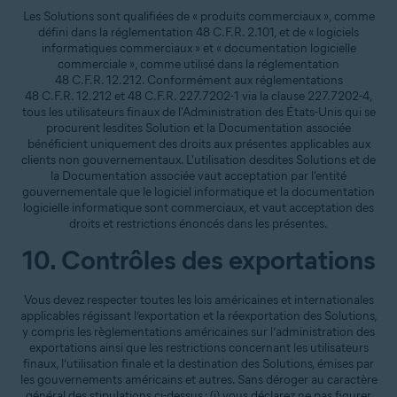
Les Solutions sont qualifiées de « produits commerciaux », comme
défini dans la réglementation 48 C.F.R. 2.101, et de « logiciels
informatiques commerciaux » et « documentation logicielle
commerciale », comme utilisé dans la réglementation
48 C.F.R. 12.212. Conformément aux réglementations
48 C.F.R. 12.212 et 48 C.F.R. 227.7202-1 via la clause 227.7202-4,
tous les utilisateurs finaux de l'Administration des États-Unis qui se
procurent lesdites Solution et la Documentation associée
bénéficient uniquement des droits aux présentes applicables aux
clients non gouvernementaux. L'utilisation desdites Solutions et de
la Documentation associée vaut acceptation par l'entité
gouvernementale que le logiciel informatique et la documentation
logicielle informatique sont commerciaux, et vaut acceptation des
droits et restrictions énoncés dans les présentes.
10. Contrôles des exportations
Vous devez respecter toutes les lois américaines et internationales
applicables régissant l’exportation et la réexportation des Solutions,
y compris les règlementations américaines sur l’administration des
exportations ainsi que les restrictions concernant les utilisateurs
finaux, l’utilisation finale et la destination des Solutions, émises par
les gouvernements américains et autres. Sans déroger au caractère
général des stipulations ci-dessus : (i) vous déclarez ne pas figurer