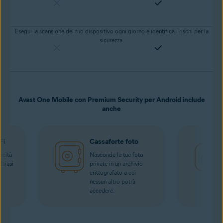
Esegui la scansione del tuo dispositivo ogni giorno e identifica i rischi per la
sicurezza.
Avast One Mobile con Premium Security per Android include
anche
Fi
Cassaforte foto
ocità
Nasconde le tue foto
lsiasi
private in un archivio
crittografato a cui
nessun altro potrà
accedere.