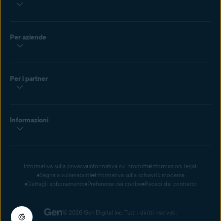
Per aziende
Per i partner
Informazioni
Informativa sulla privacy
Informativa sui prodotti
Informazioni legali
Segnala vulnerabilità
Informativa sulla schiavitù moderna
Dettagli abbonamento
Preferenze dei cookie
Recedi dal contratto
© 2026 Gen Digital Inc. Tutti i diritti riservati.