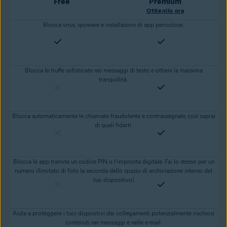
Free
Premium
Ottienilo ora
Blocca virus, spyware e installazioni di app pericolose.
Blocca le truffe sofisticate nei messaggi di testo e ottieni la massima
tranquillità.
Blocca automaticamente le chiamate fraudolente e contrassegnale, così saprai
di quali fidarti.
Blocca le app tramite un codice PIN o l’impronta digitale. Fai lo stesso per un
numero illimitato di foto (a seconda dello spazio di archiviazione interno del
tuo dispositivo)
Aiuta a proteggere i tuoi dispositivi dai collegamenti potenzialmente rischiosi
contenuti nei messaggi e nelle e-mail.