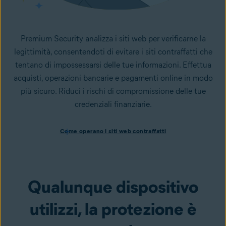
Premium Security analizza i siti web per verificarne la
legittimità, consentendoti di evitare i siti contraffatti che
tentano di impossessarsi delle tue informazioni. Effettua
acquisti, operazioni bancarie e pagamenti online in modo
più sicuro. Riduci i rischi di compromissione delle tue
credenziali finanziarie.
Come operano i siti web contraffatti
Come operano i siti web contraffatti
I siti web contraffatti sono comunemente utilizzati dai
criminali informatici per rubare i dati e le informazioni
personali dei visitatori. Un sito web
contraffatto
simula la
versione legittima, ma è falso ed è stato progettato per
Qualunque dispositivo
sottrarti informazioni come le password e altri dati
personali. Premium Security segnala i siti web non sicuri
utilizzi, la protezione è
prima di caricarli, per consentirti di navigare online senza