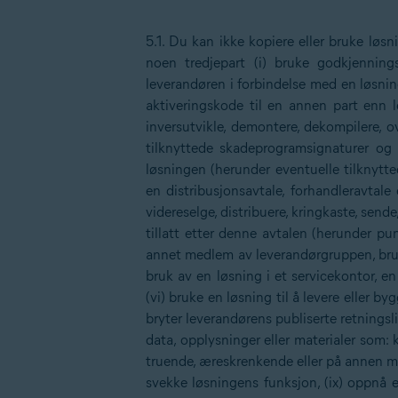
5.1. Du kan ikke kopiere eller bruke løs
noen tredjepart (i) bruke godkjenning
leverandøren i forbindelse med en løsnin
aktiveringskode til en annen part enn le
inversutvikle, demontere, dekompilere, ov
tilknyttede skadeprogramsignaturer og 
løsningen (herunder eventuelle tilknytt
en distribusjonsavtale, forhandleravtal
videreselge, distribuere, kringkaste, sende
tillatt etter denne avtalen (herunder pu
annet medlem av leverandørgruppen, bruke e
bruk av en løsning i et servicekontor, e
(vi) bruke en løsning til å levere eller 
bryter leverandørens publiserte retningslin
data, opplysninger eller materialer som: k
truende, æreskrenkende eller på annen måt
svekke løsningens funksjon, (ix) oppnå e