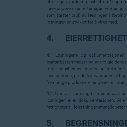
etter egen vurdering fastsette når og om 
Leverandøren kan etter egen vurdering sl
som støtter bruk av løsningen i forbin
løsningen er utviklet for å virke med.
4.
EIERRETTIGHE
4.1. Løsningene og dokumentasjonen e
traktatbestemmelser og andre gjeldende l
forretningshemmeligheter og fortrolige 
leverandøren, gir du leverandøren rett og 
fremtidige produkter eller tjenester, uten
4.2. Unntatt som angitt i denne avtalen g
løsningen eller dokumentasjonen. Alle 
rettigheter til forretningshemmeligheter,
5.
BEGRENSNING