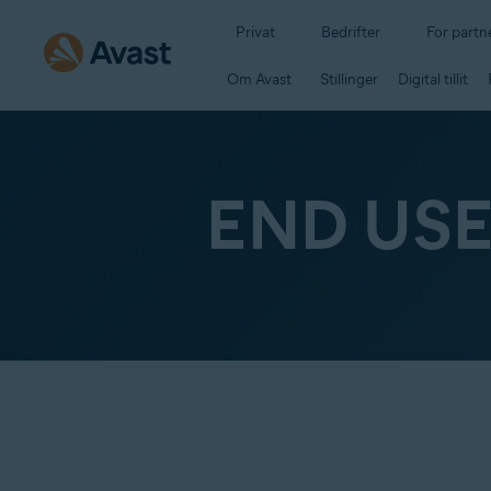
Privat
Bedrifter
For partn
Om Avast
Stillinger
Digital tillit
END US