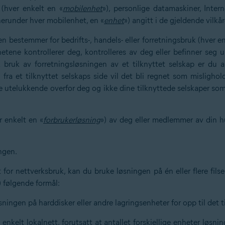
 (hver enkelt en «
mobilenhet
»), personlige datamaskiner, Inter
herunder hver mobilenhet, en «
enhet
») angitt i de gjeldende vilk
en bestemmer for bedrifts-, handels- eller forretningsbruk (hver e
hetene kontrollerer deg, kontrolleres av deg eller befinner seg u
lik bruk av forretningsløsningen av et tilknyttet selskap er du 
ra et tilknyttet selskaps side vil det bli regnet som mislighold 
e utelukkende overfor deg og ikke dine tilknyttede selskaper so
er enkelt en «
forbrukerløsning
») av deg eller medlemmer av din h
ngen.
 for nettverksbruk, kan du bruke løsningen på én eller flere filse
) følgende formål:
ningen på harddisker eller andre lagringsenheter for opp til det til
 enkelt lokalnett, forutsatt at antallet forskjellige enheter løsnin