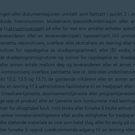
ningen eller dokumentasjonen unntatt som fastsatt i punkt 2 i d
skode, lisensnummer, brukernavn-/passordkombinasjon eller a
g («
aktiveringskode
») på eller for mer enn antallet enheter spesifi
verandøren eller en leverandørutpekt representant, (iii) unntatt
ersette, rekonstruere, overføre eller ekstrahere en løsning elle
rutiner for oppdagelse av skadeprogrammer), eller (B) endre, 
ede skadeprogramsignaturer og rutiner for oppdagelse av skadepro
e eller annen avtale mellom deg og leverandøren eller et annet
, kommunisere, overføre, pantsette, leie ut, dele eller underlisens
nkt 13.2, 13.5 og 13.7), de gjeldende vilkårene eller en annen a
n løsning til å administrere fasilitetene til en tredjepart eller gi
n timeshare-tjeneste, abonnementstjeneste eller programtjeneste
bygge opp et produkt eller en tjeneste som konkurrerer med løsnin
jer for akseptabel bruk, (viii) bruke eller forsøke å bruke enhver l
renker immaterialrettigetene eller andre rettigheter for tredjepar
e støtende materiale av noe som helst slag, eller for øvrig på n
ller forsøke å oppnå uvedkommende adgang til en løsning eller t