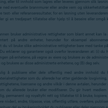
ing, eller til innhold som lagres eller leveres gjennom slik løsn
te ned eventuelle brannmurer eller andre vern og sikkerhetstiltak
øre test- eller referanseresultater, for en løsning uten leverandør
ller gi en tredjepart tillatelse eller hjelp til å beseire eller om
n annen bruker administrative rettigheter som blant annet kan la
entert på andre enheter, herunder for eksempel abonnemen
at du vil bruke slike administrative rettigheter bare med tanke 
l. Du erklærer og garanterer også overfor leverandøren at: (i) du
ningen på enhetene, på vegne av eiere og brukere av de administr
e og brukere av disse administrerte enhetene, og (B) deg selv.
lig å publisere eller dele offentlig med andre innhold du ha
terialrettigheter som du allerede har etter gjeldende lovgivning, t
tighetene, lisensene og andre vilkår i denne avtalen, herunder 
om du allerede bruker eller modifiserer. Du gir hvert medlem 
g, permanent og royaltyfri rett og tillatelse til å bruke, kopiere, re
ere nivåer), endre, tilpasse, vise, offentlig utføre, overføre, publis
enhver del av brukerinnholdet du publiserer eller deler gjennom 