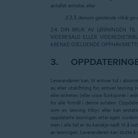
antallet enheter, eller
2.3.3. dersom gjeldende vilkår gir 
2.4. DIN BRUK AV LØSNINGEN TI
VIDERESALG ELLER VIDEREDISTRI
KRENKE GJELDENDE OPPHAVSRETTS
3.
OPPDATERING
Leverandøren kan, til enhver tid i abonn
av, eller utskiftning for, enhver løsning (
eller enheten (eller visse funksjoner i e
for alle formål i denne avtalen. Oppdater
som en løsning tilbyr, eller kan ersta
oppdaterte løsningen etter egen vurdering
men i alle fall er du kanskje nødt til å la
av løsningen. Leverandøren kan slutte å yt