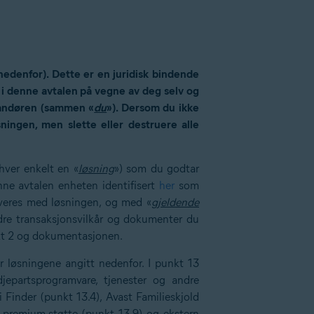
nedenfor). Dette er en juridisk bindende
e i denne avtalen på vegne av deg selv og
verandøren (sammen «
du
»). Dersom du ikke
ningen, men slette eller destruere alle
hver enkelt en «
løsning
») som du godtar
ne avtalen enheten identifisert
her
som
veres med løsningen, og med «
gjeldende
re transaksjonsvilkår og dokumenter du
nkt 2 og dokumentasjonen.
er løsningene angitt nedenfor. I punkt 13
edjepartsprogramvare, tjenester og andre
Finder (punkt 13.4), Avast Familieskjold
sk premium-støtte (punkt 13.9) og ekstern