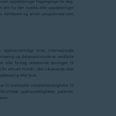
 noen oppdateringer tilgjengelige for deg.
n enn for den nyeste, eller oppdateringer
er, nettlesere og annen programvare som
pphavsrettslige lover, internasjonale
anisering og datamaskinkode er verdifulle
r eller forslag vedrørende løsningen til
g for ethvert formål i våre nåværende eller
ppbevaring eller bruk.
r til eventuelle immaterialrettigheter til
lknyttede opphavsrettigheter, patenter,
døren.