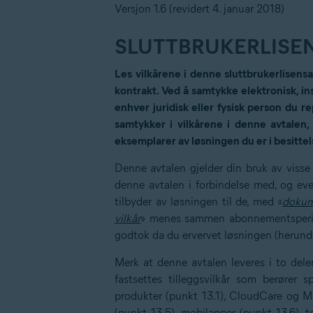
Versjon 1.6 (revidert 4. januar 2018)
SLUTTBRUKERLISE
Les vilkårene i denne sluttbrukerlisensa
kontrakt. Ved å samtykke elektronisk, in
enhver juridisk eller fysisk person du r
samtykker i vilkårene i denne avtalen,
eksemplarer av løsningen du er i besittel
Denne avtalen gjelder din bruk av visse 
denne avtalen i forbindelse med, og ev
tilbyder av løsningen til de, med «
dokum
vilkår
» menes sammen abonnementsperiod
godtok da du ervervet løsningen (herund
Merk at denne avtalen leveres i to deler
fastsettes tilleggsvilkår som berører s
produkter (punkt 13.1), CloudCare og Ma
(punkt 13.5), mobilapper (punkt 13.6), t