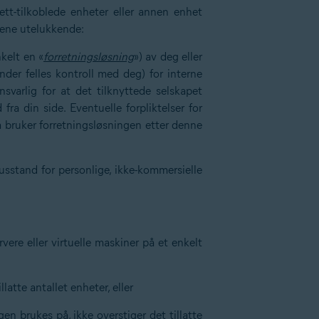
nett-tilkoblede enheter eller annen enhet
årene utelukkende:
nkelt en «
forretningsløsning
») av deg eller
nder felles kontroll med deg) for interne
ansvarlig for at det tilknyttede selskapet
fra din side. Eventuelle forpliktelser for
m bruker forretningsløsningen etter denne
usstand for personlige, ikke-kommersielle
rvere eller virtuelle maskiner på et enkelt
latte antallet enheter, eller
gen brukes på, ikke overstiger det tillatte