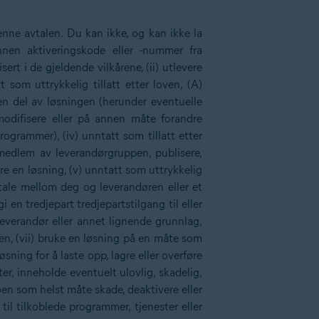
enne avtalen. Du kan ikke, og kan ikke la
nnen aktiveringskode eller -nummer fra
sert i de gjeldende vilkårene, (ii) utlevere
 som uttrykkelig tillatt etter loven, (A)
r en del av løsningen (herunder eventuelle
modifisere eller på annen måte forandre
grammer), (iv) unntatt som tillatt etter
 medlem av leverandørgruppen, publisere,
iere en løsning, (v) unntatt som uttrykkelig
vtale mellom deg og leverandøren eller et
 en tredjepart tredjepartstilgang til eller
leverandør eller annet lignende grunnlag,
gen, (vii) bruke en løsning på en måte som
øsning for å laste opp, lagre eller overføre
ter, inneholde eventuelt ulovlig, skadelig,
oen som helst måte skade, deaktivere eller
il tilkoblede programmer, tjenester eller