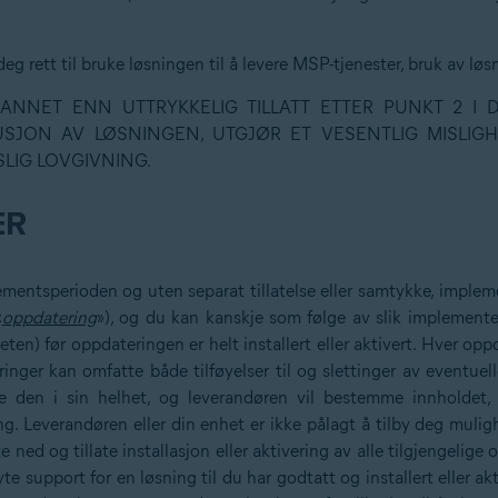
deg rett til bruke løsningen til å levere MSP-tjenester, bruk av løs
L ANNET ENN UTTRYKKELIG TILLATT ETTER PUNKT 2 I 
BUSJON AV LØSNINGEN, UTGJØR ET VESENTLIG MISL
LIG LOVGIVNING.
ER
ementsperioden og uten separat tillatelse eller samtykke, imple
«
oppdatering
»), og du kan kanskje som følge av slik implement
nheten) før oppdateringen er helt installert eller aktivert. Hver o
inger kan omfatte både tilføyelser til og slettinger av eventuel
tte den i sin helhet, og leverandøren vil bestemme innholdet
. Leverandøren eller din enhet er ikke pålagt å tilby deg mulighe
ste ned og tillate installasjon eller aktivering av alle tilgjengel
e support for en løsning til du har godtatt og installert eller ak