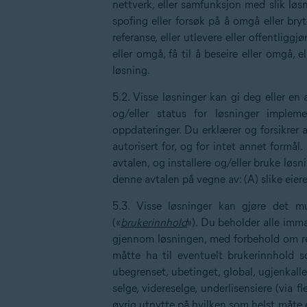
nettverk, eller samfunksjon med slik løsn
spofing eller forsøk på å omgå eller bry
referanse, eller utlevere eller offentliggj
eller omgå, få til å beseire eller omgå, e
løsning.
5.2. Visse løsninger kan gi deg eller e
og/eller status for løsninger implem
oppdateringer. Du erklærer og forsikrer 
autorisert for, og for intet annet formå
avtalen, og installere og/eller bruke løs
denne avtalen på vegne av: (A) slike eier
5.3. Visse løsninger kan gjøre det mu
(«
brukerinnhold
»). Du beholder alle imma
gjennom løsningen, med forbehold om ret
måtte ha til eventuelt brukerinnhold s
ubegrenset, ubetinget, global, ugjenkalleli
selge, videreselge, underlisensiere (via fl
øvrig utnytte på hvilken som helst måte 