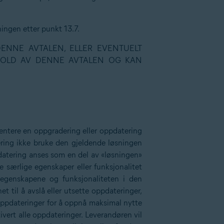
ningen etter punkt 13.7.
DENNE AVTALEN, ELLER EVENTUELT
IGHOLD AV DENNE AVTALEN OG KAN
mentere en oppgradering eller oppdatering
ering ikke bruke den gjeldende løsningen
ppdatering anses som en del av «løsningen»
le særlige egenskaper eller funksjonalitet
, egenskapene og funksjonaliteten i den
t til å avslå eller utsette oppdateringer,
ige oppdateringer for å oppnå maksimal nytte
tivert alle oppdateringer. Leverandøren vil