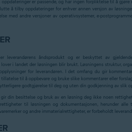
oppdateringer er passende, og har ingen forpliktelse til å gjøre
utte å tilby oppdateringer for enhver annen versjon av løsninge
delse med andre versjoner av operativsystemer, e-postprogramm
TER
r leverandørens åndsprodukt og er beskyttet av gjeldende o
over i landet der løsningen blir brukt. Løsningens struktur, org
opplysninger for leverandøren. I det omfang du gir kommentare
tillatelse til å oppbevare og bruke slike kommentarer eller forsla
 ytterligere godtgjørelse til deg og uten din godkjenning av slik o
ir din besittelse og bruk av en løsning deg ikke noen rettighete
rettigheter til løsningen og dokumentasjonen, herunder alle ti
 varemerker og andre immaterialrettigheter, er forbeholdt leveran
ER