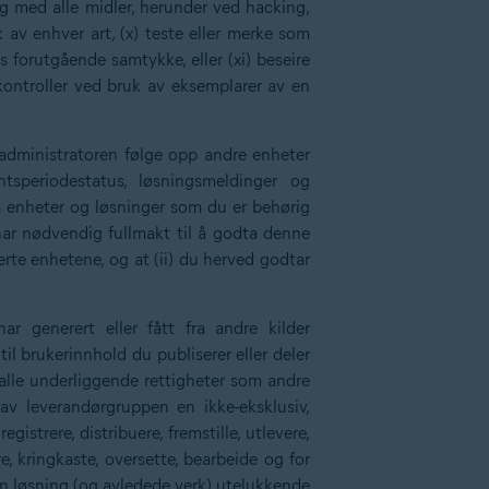
ing med alle midler, herunder ved hacking,
 av enhver art, (x) teste eller merke som
ens forutgående samtykke, eller (xi) beseire
gå kontroller ved bruk av eksemplarer av en
 administratoren følge opp andre enheter
tsperiodestatus, løsningsmeldinger og
på enheter og løsninger som du er behørig
 har nødvendig fullmakt til å godta denne
erte enhetene, og at (ii) du herved godtar
r generert eller fått fra andre kilder
il brukerinnhold du publiserer eller deler
alle underliggende rettigheter som andre
av leverandørgruppen en ikke-eksklusiv,
gistrere, distribuere, fremstille, utlevere,
ere, kringkaste, oversette, bearbeide og for
en løsning (og avledede verk) utelukkende