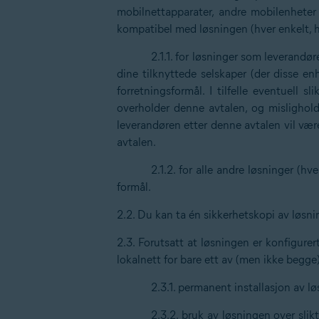
mobilnettapparater, andre mobilenheter
kompatibel med løsningen (hver enkelt, 
2.1.1. for løsninger som leverandør
dine tilknyttede selskaper (der disse en
forretningsformål. I tilfelle eventuell s
overholder denne avtalen, og mislighold f
leverandøren etter denne avtalen vil vær
avtalen.
2.1.2. for alle andre løsninger (hv
formål.
2.2. Du kan ta én sikkerhetskopi av løsni
2.3. Forutsatt at løsningen er konfigurert
lokalnett for bare ett av (men ikke begge
2.3.1. permanent installasjon av løs
2.3.2. bruk av løsningen over slikt